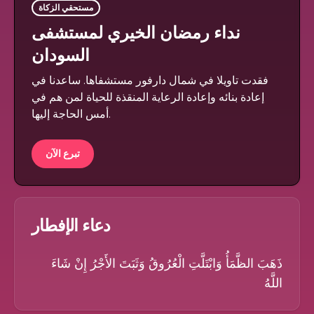
مستحقي الزكاة
نداء رمضان الخيري لمستشفى
السودان
فقدت تاويلا في شمال دارفور مستشفاها. ساعدنا في
إعادة بنائه وإعادة الرعاية المنقذة للحياة لمن هم في
أمس الحاجة إليها.
تبرع الآن
دعاء الإفطار
ذَهَبَ الظَّمَأُ وَابْتَلَّتِ الْعُرُوقُ وَثَبَتَ الأَجْرُ إِنْ شَاءَ
اللَّهُ