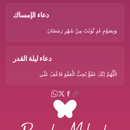
دعاء الإمساك
وَبِصَوْمِ غَدٍ نَّوَيْتُ مِنْ شَهْرِ رَمَضَانَ
دعاء ليلة القدر
الْلَّهُمَّ اِنَّكَ عَفُوٌّ تُحِبُّ الْعَفْوَ فَاعْفُ عَنِّي