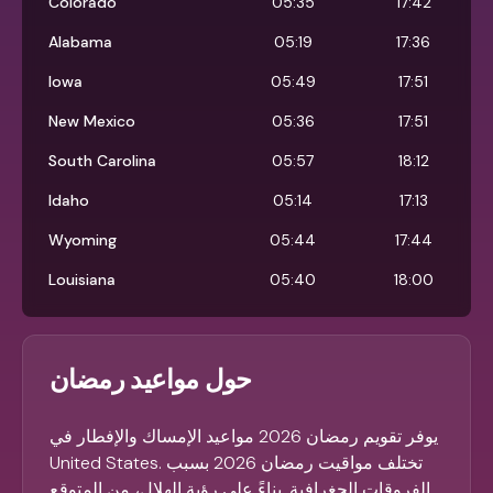
Colorado
05:35
17:42
Alabama
05:19
17:36
Iowa
05:49
17:51
New Mexico
05:36
17:51
South Carolina
05:57
18:12
Idaho
05:14
17:13
Wyoming
05:44
17:44
Louisiana
05:40
18:00
حول مواعيد رمضان
يوفر تقويم رمضان 2026 مواعيد الإمساك والإفطار في
United States. تختلف مواقيت رمضان 2026 بسبب
الفروقات الجغرافية. بناءً على رؤية الهلال، من المتوقع