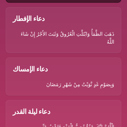
دعاء الإفطار
ذَهَبَ الظَّمَأُ وَابْتَلَّتِ الْعُرُوقُ وَثَبَتَ الأَجْرُ إِنْ شَاءَ
اللَّهُ
دعاء الإمساك
وَبِصَوْمِ غَدٍ نَّوَيْتُ مِنْ شَهْرِ رَمَضَانَ
دعاء ليلة القدر