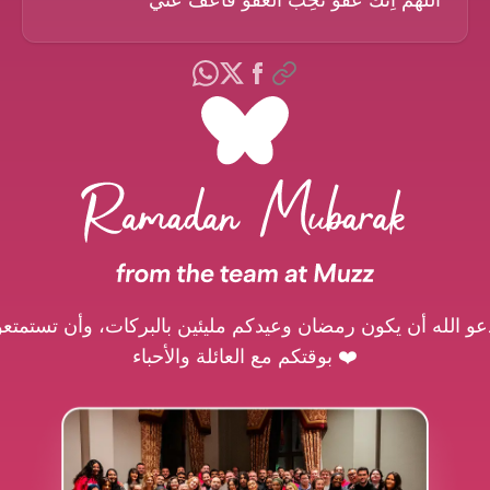
الْلَّهُمَّ اِنَّكَ عَفُوٌّ تُحِبُّ الْعَفْوَ فَاعْفُ عَنِّي
عو الله أن يكون رمضان وعيدكم مليئين بالبركات، وأن تستمتعو
بوقتكم مع العائلة والأحباء ❤️