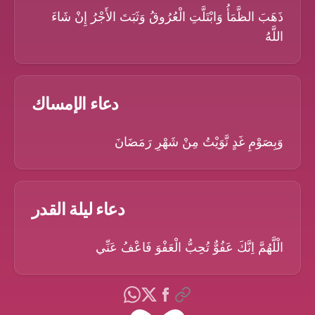
ذَهَبَ الظَّمَأُ وَابْتَلَّتِ الْعُرُوقُ وَثَبَتَ الأَجْرُ إِنْ شَاءَ
اللَّهُ
دعاء الإمساك
وَبِصَوْمِ غَدٍ نَّوَيْتُ مِنْ شَهْرِ رَمَضَانَ
دعاء ليلة القدر
الْلَّهُمَّ اِنَّكَ عَفُوٌّ تُحِبُّ الْعَفْوَ فَاعْفُ عَنِّي