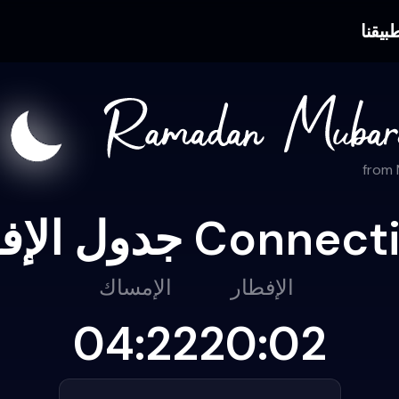
بيقنا
from
الإفطار
الإمساك
04:22
20:02