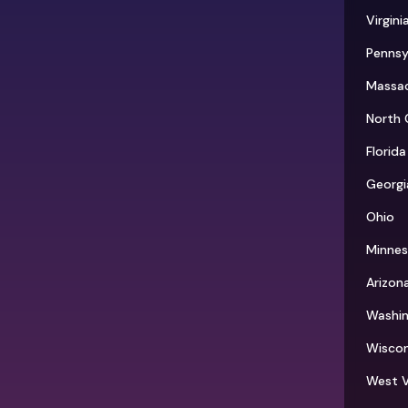
Virgini
Pennsy
Massa
North 
Florida
Georgi
Ohio
Minne
Arizon
Washi
Wiscon
West V