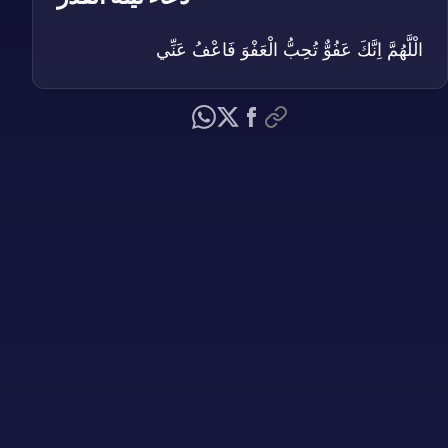
الْلَّهُمَّ اِنَّكَ عَفُوٌّ تُحِبُّ الْعَفْوَ فَاعْفُ عَنِّي