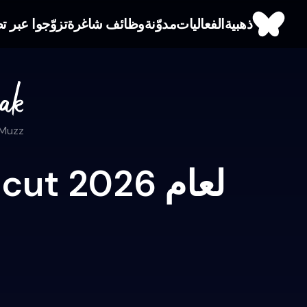
ذهبية
الفعاليات
مدوّنة
وظائف شاغرة
تزوّجوا عبر تط
 Muzz
جدول الإفطار في رمضان Connecticut لعام 2026