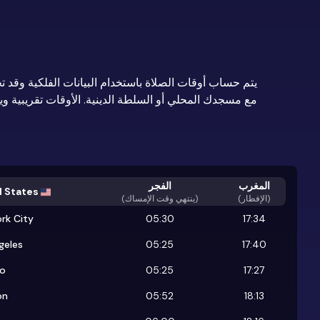
يتم حساب أوقات الصلاة باستخدام البيانات الفلكية وقد تخ
مع مسجدك المحلي أو السلطة الدينية. الأوقات تقريبية و
المغرب
الفجر
 States
(الإفطار)
)
ينتهي وقت الإمساك
(
rk City
05:30
17:34
geles
05:25
17:40
go
05:25
17:27
on
05:52
18:13