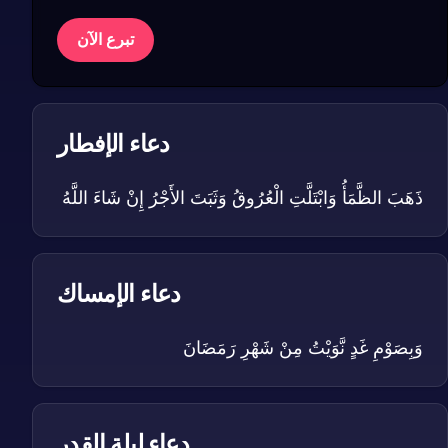
تبرع الآن
دعاء الإفطار
ذَهَبَ الظَّمَأُ وَابْتَلَّتِ الْعُرُوقُ وَثَبَتَ الأَجْرُ إِنْ شَاءَ اللَّهُ
دعاء الإمساك
وَبِصَوْمِ غَدٍ نَّوَيْتُ مِنْ شَهْرِ رَمَضَانَ
دعاء ليلة القدر