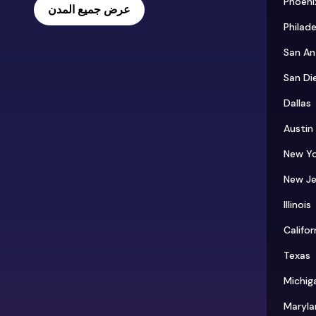
Phoeni
عرض جميع المدن
Philade
San An
San Di
Dallas
Austin
New Yo
New Je
Illinois
Califor
Texas
Michig
Maryla