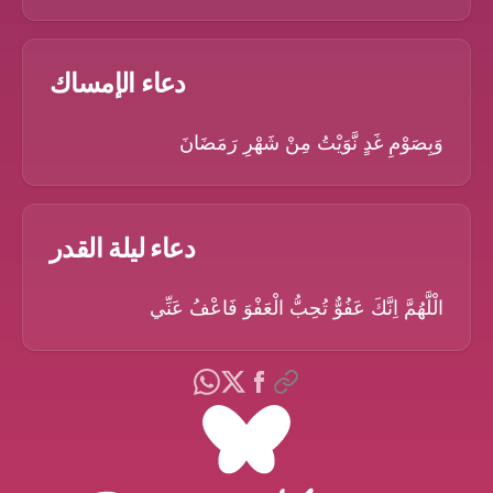
دعاء الإمساك
وَبِصَوْمِ غَدٍ نَّوَيْتُ مِنْ شَهْرِ رَمَضَانَ
دعاء ليلة القدر
الْلَّهُمَّ اِنَّكَ عَفُوٌّ تُحِبُّ الْعَفْوَ فَاعْفُ عَنِّي