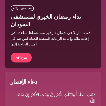
مستحقي الزكاة
نداء رمضان الخيري لمستشفى
السودان
فقدت تاويلا في شمال دارفور مستشفاها. ساعدنا في
إعادة بنائه وإعادة الرعاية المنقذة للحياة لمن هم في
أمس الحاجة إليها.
تبرع الآن
دعاء الإفطار
ذَهَبَ الظَّمَأُ وَابْتَلَّتِ الْعُرُوقُ وَثَبَتَ الأَجْرُ إِنْ شَاءَ
اللَّهُ