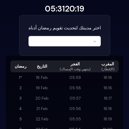
05:31
20:19
اختر مدينتك لتحديث تقويم رمضان أدناه
المغرب
الفجر
التاريخ
رمضان
(الإفطار)
)
ينتهي وقت الإمساك
(
1
*
18 Feb
05:59
18:16
2
19 Feb
05:58
18:16
3
20 Feb
05:57
18:17
4
21 Feb
05:56
18:18
5
22 Feb
05:55
18:19