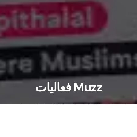
فعاليات Muzz
انضم إلى فعالياتنا للمسلمين العُزّاب لمقابلة مسلمين
عُزّاب متشابهين في التفكير. اختلط بالآخرين وكوّن
صداقات وربما تكتشف شريك حياتك المستقبلي - كل
ذلك في مكان واحد.