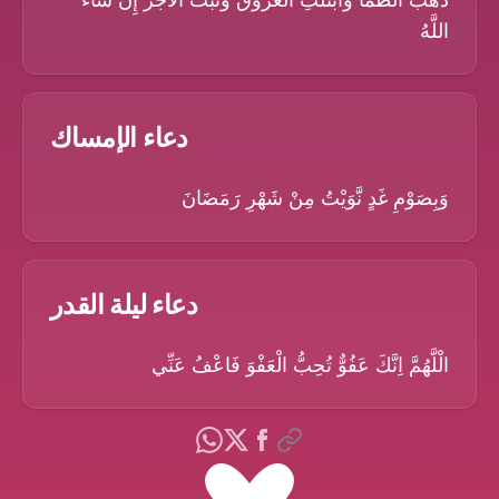
ذَهَبَ الظَّمَأُ وَابْتَلَّتِ الْعُرُوقُ وَثَبَتَ الأَجْرُ إِنْ شَاءَ
اللَّهُ
دعاء الإمساك
وَبِصَوْمِ غَدٍ نَّوَيْتُ مِنْ شَهْرِ رَمَضَانَ
دعاء ليلة القدر
الْلَّهُمَّ اِنَّكَ عَفُوٌّ تُحِبُّ الْعَفْوَ فَاعْفُ عَنِّي