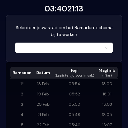
03:40
21:13
Selecteer jouw stad om het Ramadan-schema
bij te werken
Fajr
Maghrib
Ramadan
Datum
(
Laatste tijd voor Imsak
)
(Iftar)
1
*
18 Feb
05:54
18:00
2
19 Feb
05:52
18:01
3
20 Feb
05:50
18:03
4
21 Feb
05:48
18:05
5
22 Feb
05:46
18:07