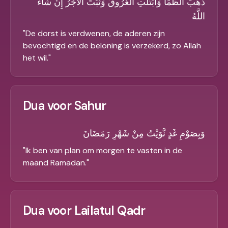
ذَهَبَ الظَّمَأُ وَابْتَلَّتِ الْعُرُوقُ وَثَبَتَ الأَجْرُ إِنْ شَاءَ
اللَّهُ
"
De dorst is verdwenen, de aderen zijn
bevochtigd en de beloning is verzekerd, zo Allah
het wil.
"
Dua voor Sahur
وَبِصَوْمِ غَدٍ نَّوَيْتُ مِنْ شَهْرِ رَمَضَانَ
"
Ik ben van plan om morgen te vasten in de
maand Ramadan.
"
Dua voor Lailatul Qadr