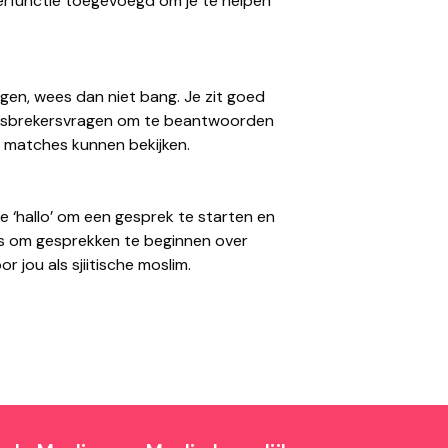
rfunctie toegevoegd om je te helpen
ggen, wees dan niet bang. Je zit goed
 ijsbrekersvragen om te beantwoorden
je matches kunnen bekijken.
e ‘hallo’ om een gesprek te starten en
kers om gesprekken te beginnen over
r jou als sjiitische moslim.