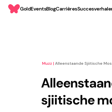
Gold
Events
Blog
Carrières
Succesverhale
Muzz
|
Alleenstaande Sjiitische Mos
Alleenstaa
sjiitische m