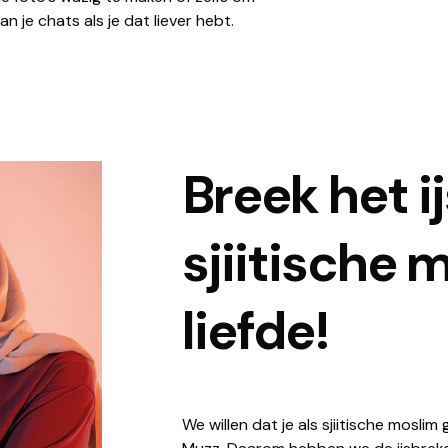
 je chats als je dat liever hebt.
Breek het ij
sjiitische 
liefde!
We willen dat je als sjiitische moslim