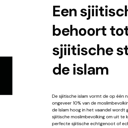
Een sjiitis
behoort to
sjiitische 
de islam
De sjiitische islam vormt de op één 
ongeveer 10% van de moslimbevolking 
de Islam hoog in het vaandel wordt g
sjiitische moslimbevolking om uit te
perfecte sjiitische echtgenoot of ec