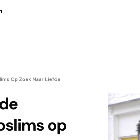
n
lims Op Zoek Naar Liefde
nde
oslims op