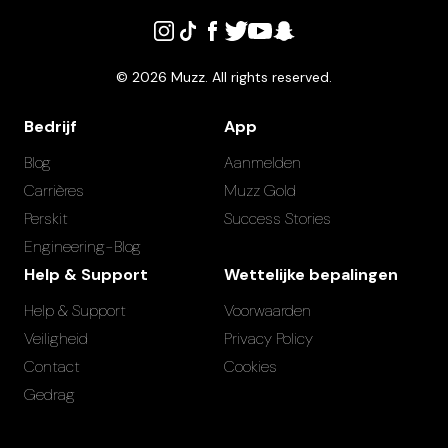
©
2026
Muzz. All rights reserved.
Bedrijf
App
Blog
Aanmelden
Carrières
Muzz Gold
Perskit
Success Stories
Engineering-Blog
Help & Support
Wettelijke bepalingen
Help & Support
Voorwaarden
Veiligheid
Privacy Policy
Contact
Cookies
Gedrag