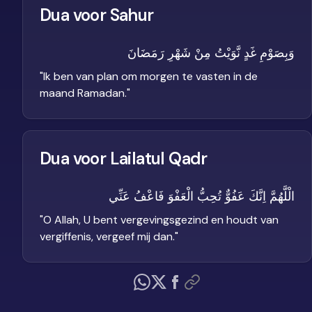
Dua voor Sahur
وَبِصَوْمِ غَدٍ نَّوَيْتُ مِنْ شَهْرِ رَمَضَانَ
"
Ik ben van plan om morgen te vasten in de
maand Ramadan.
"
Dua voor Lailatul Qadr
الْلَّهُمَّ اِنَّكَ عَفُوٌّ تُحِبُّ الْعَفْوَ فَاعْفُ عَنِّي
"
O Allah, U bent vergevingsgezind en houdt van
vergiffenis, vergeef mij dan.
"