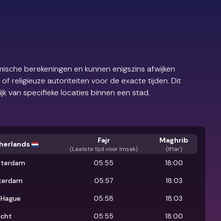
ische berekeningen en kunnen enigszins afwijken
 religieuze autoriteiten voor de exacte tijden. Dit
ijk van specifieke locaties binnen een stad.
Fajr
Maghrib
herlands
(
Laatste tijd voor Imsak
)
(Iftar)
terdam
05:55
18:00
terdam
05:57
18:03
 Hague
05:58
18:03
echt
05:55
18:00