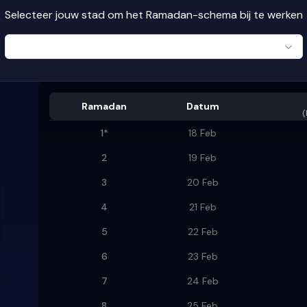
Selecteer jouw stad om het Ramadan-schema bij te werken
Ramadan
Datum
(
1
*
18 Feb
2
19 Feb
3
20 Feb
4
21 Feb
5
22 Feb
6
23 Feb
7
24 Feb
8
25 Feb