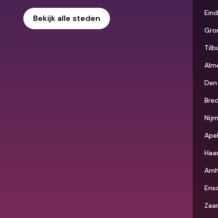
Ein
Bekijk alle steden
Gro
Tilb
Alm
Den
Bre
Nij
Ape
Haa
Arn
Ens
Zaa