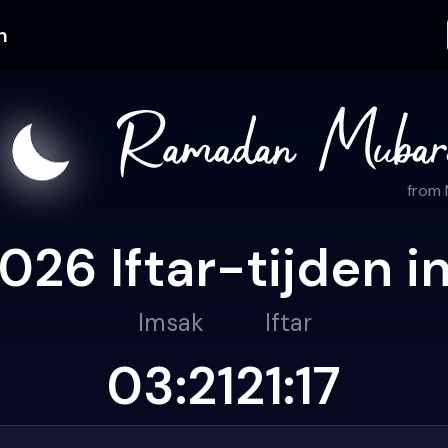
n
from
26 Iftar-tijden i
Imsak
Iftar
03:21
21:17