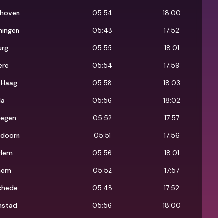
dhoven
05:54
18:00
ningen
05:48
17:52
urg
05:55
18:01
ere
05:54
17:59
 Haag
05:58
18:03
da
05:56
18:02
megen
05:52
17:57
ldoorn
05:51
17:56
rlem
05:56
18:01
hem
05:52
17:57
chede
05:48
17:52
nstad
05:56
18:00