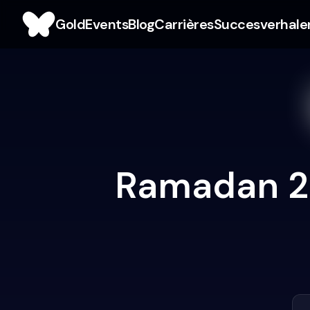
Gold
Events
Blog
Carrières
Succesverhale
Ramadan 20