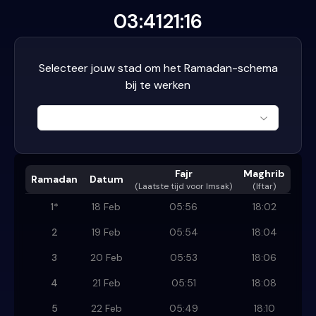
03:41
21:16
Selecteer jouw stad om het Ramadan-schema
bij te werken
Fajr
Maghrib
Ramadan
Datum
(
Laatste tijd voor Imsak
)
(Iftar)
1
*
18 Feb
05:56
18:02
2
19 Feb
05:54
18:04
3
20 Feb
05:53
18:06
4
21 Feb
05:51
18:08
5
22 Feb
05:49
18:10