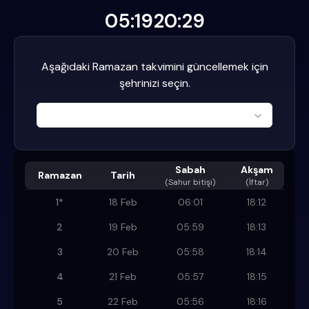
05:19
20:29
Aşağıdaki Ramazan takvimini güncellemek için
şehrinizi seçin.
Sabah
Akşam
Ramazan
Tarih
(
Sahur bitişi
)
(İftar)
1
*
18 Feb
06:01
18:12
2
19 Feb
05:59
18:13
3
20 Feb
05:58
18:14
4
21 Feb
05:57
18:15
5
22 Feb
05:56
18:16