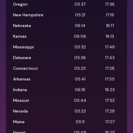
Oregon
05:37
17:36
New Hampshire
05:21
17:19
Nebraska
06:14
18:17
Kansas
06:06
18:13
Mississippi
05:32
17:48
Delaware
05:36
17:43
Connecticut
05:25
17:28
Arkansas
05:41
17:55
Indiana
06:19
18:23
Missouri
05:44
17:52
Nevada
05:23
17:29
Maine
05:11
17:07
Hawaii
05:49
18:25