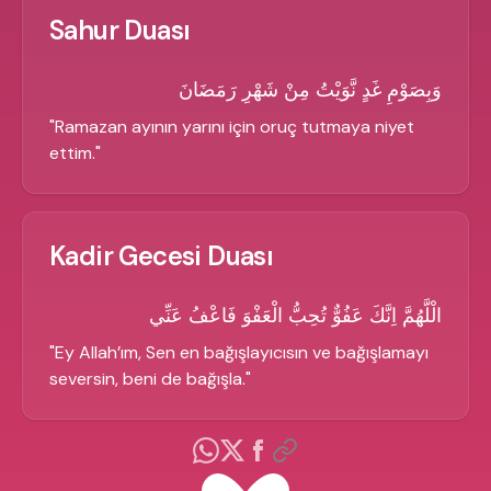
Sahur Duası
وَبِصَوْمِ غَدٍ نَّوَيْتُ مِنْ شَهْرِ رَمَضَانَ
"
Ramazan ayının yarını için oruç tutmaya niyet
ettim.
"
Kadir Gecesi Duası
الْلَّهُمَّ اِنَّكَ عَفُوٌّ تُحِبُّ الْعَفْوَ فَاعْفُ عَنِّي
"
Ey Allah’ım, Sen en bağışlayıcısın ve bağışlamayı
seversin, beni de bağışla.
"