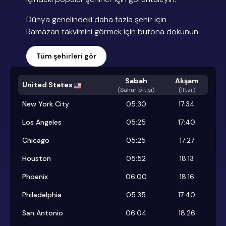
Dünya genelindeki daha fazla şehir için
Ramazan takvimini görmek için butona dokunun.
Tüm şehirleri gör
Sabah
Akşam
United States
(
Sahur bitişi
)
(İftar)
New York City
05:30
17:34
Los Angeles
05:25
17:40
Chicago
05:25
17:27
Houston
05:52
18:13
Phoenix
06:00
18:16
Philadelphia
05:35
17:40
San Antonio
06:04
18:26