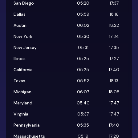
San Diego
05:20
17:37
Dallas
05:59
18:16
Austin
06:02
18:22
New York
05:30
17:34
New Jersey
05:31
17:35
Illinois
05:25
17:27
California
05:25
17:40
Texas
05:52
18:13
Michigan
06:07
18:08
Maryland
05:40
17:47
Virginia
05:37
17:47
Pennsylvania
05:35
17:40
Massachusetts
05:19
17:20