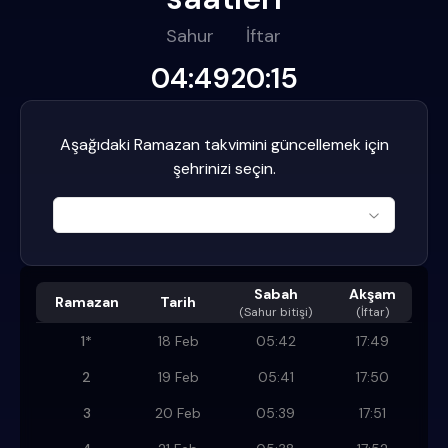
Sahur
İftar
04:49
20:15
Aşağıdaki Ramazan takvimini güncellemek için
şehrinizi seçin.
Sabah
Akşam
Ramazan
Tarih
(
Sahur bitişi
)
(İftar)
1
*
18 Feb
05:42
17:49
2
19 Feb
05:41
17:50
3
20 Feb
05:39
17:51