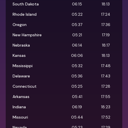
South Dakota
06:15
18:13
Rhode Island
05:22
17:24
Oregon
05:37
17:36
New Hampshire
05:21
17:19
Nebraska
06:14
18:17
Kansas
06:06
18:13
Mississippi
05:32
17:48
Delaware
05:36
17:43
Connecticut
05:25
17:28
Arkansas
05:41
17:55
Indiana
06:19
18:23
Missouri
05:44
17:52
Nevada
05:23
17:29