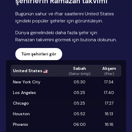
şehirlerin Ramazan takvimi
Bugünün sahur ve iftar saatlerini United States
içindeki popüler şehirler için görüntüleyin.
Dünya genelindeki daha fazla şehir için
Ramazan takvimini görmek için butona dokunun.
Tüm şehirleri gör
Sabah
Akşam
United States
(
Sahur bitişi
)
(İftar)
New York City
05:30
17:34
Los Angeles
05:25
17:40
Chicago
05:25
17:27
Houston
05:52
18:13
Phoenix
06:00
18:16