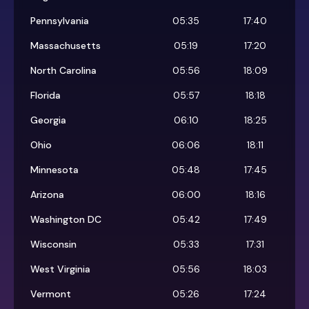
Pennsylvania
05:35
17:40
Massachusetts
05:19
17:20
North Carolina
05:56
18:09
Florida
05:57
18:18
Georgia
06:10
18:25
Ohio
06:06
18:11
Minnesota
05:48
17:45
Arizona
06:00
18:16
Washington DC
05:42
17:49
Wisconsin
05:33
17:31
West Virginia
05:56
18:03
Vermont
05:26
17:24