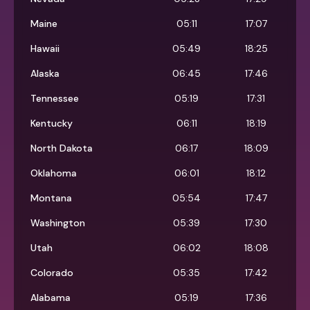
Maine
05:11
17:07
Hawaii
05:49
18:25
Alaska
06:45
17:46
Tennessee
05:19
17:31
Kentucky
06:11
18:19
North Dakota
06:17
18:09
Oklahoma
06:01
18:12
Montana
05:54
17:47
Washington
05:39
17:30
Utah
06:02
18:08
Colorado
05:35
17:42
Alabama
05:19
17:36