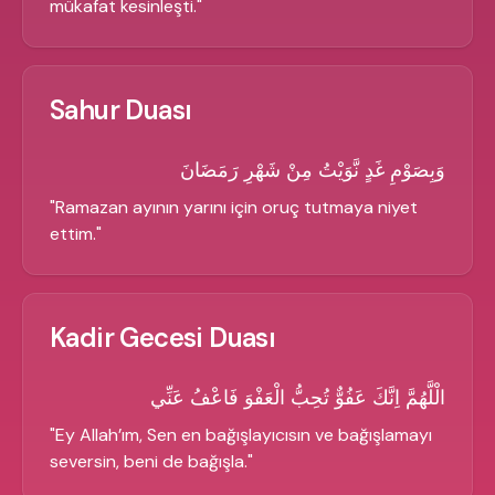
mükafat kesinleşti.
"
Sahur Duası
وَبِصَوْمِ غَدٍ نَّوَيْتُ مِنْ شَهْرِ رَمَضَانَ
"
Ramazan ayının yarını için oruç tutmaya niyet
ettim.
"
Kadir Gecesi Duası
الْلَّهُمَّ اِنَّكَ عَفُوٌّ تُحِبُّ الْعَفْوَ فَاعْفُ عَنِّي
"
Ey Allah’ım, Sen en bağışlayıcısın ve bağışlamayı
seversin, beni de bağışla.
"