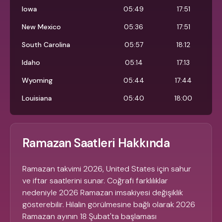
Iowa
05:49
17:51
New Mexico
05:36
17:51
South Carolina
05:57
18:12
Idaho
05:14
17:13
Wyoming
05:44
17:44
Louisiana
05:40
18:00
Ramazan Saatleri Hakkında
Ramazan takvimi 2026, United States için sahur
ve iftar saatlerini sunar. Coğrafi farklılıklar
nedeniyle 2026 Ramazan imsakiyesi değişiklik
gösterebilir. Hilalin görülmesine bağlı olarak 2026
Ramazan ayının 18 Şubat'ta başlaması