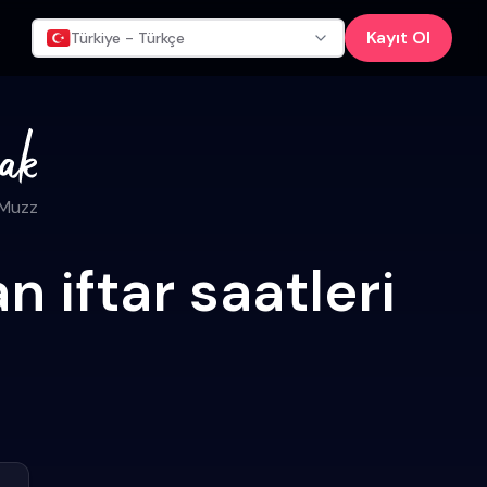
Kayıt Ol
Türkiye - Türkçe
 Muzz
 iftar saatleri