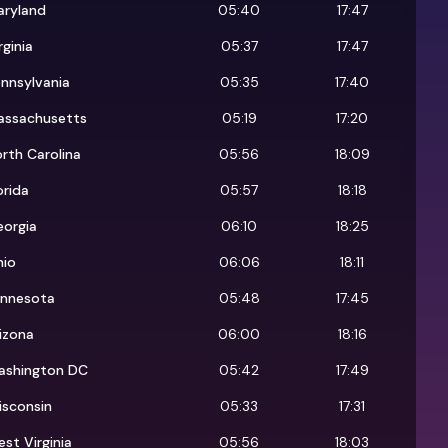
aryland
05:40
17:47
rginia
05:37
17:47
nnsylvania
05:35
17:40
assachusetts
05:19
17:20
rth Carolina
05:56
18:09
orida
05:57
18:18
eorgia
06:10
18:25
hio
06:06
18:11
innesota
05:48
17:45
izona
06:00
18:16
ashington DC
05:42
17:49
isconsin
05:33
17:31
st Virginia
05:56
18:03