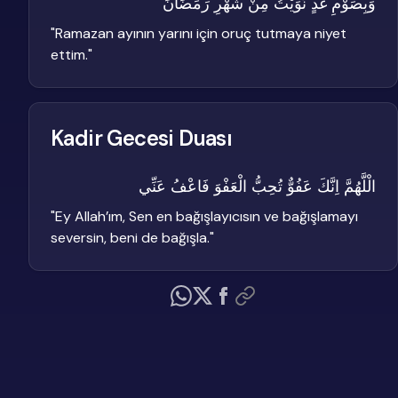
وَبِصَوْمِ غَدٍ نَّوَيْتُ مِنْ شَهْرِ رَمَضَانَ
"
Ramazan ayının yarını için oruç tutmaya niyet
ettim.
"
Kadir Gecesi Duası
الْلَّهُمَّ اِنَّكَ عَفُوٌّ تُحِبُّ الْعَفْوَ فَاعْفُ عَنِّي
"
Ey Allah’ım, Sen en bağışlayıcısın ve bağışlamayı
seversin, beni de bağışla.
"