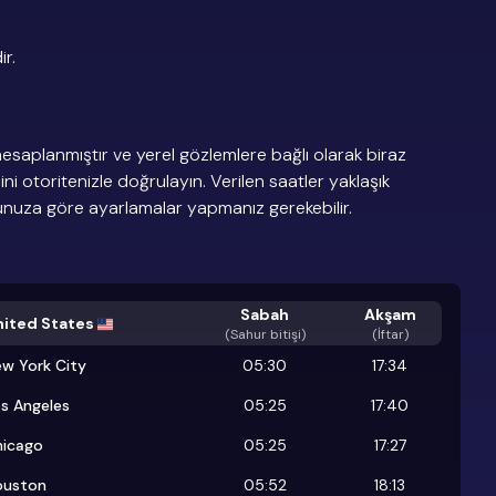
r.
esaplanmıştır ve yerel gözlemlere bağlı olarak biraz
dini otoritenizle doğrulayın. Verilen saatler yaklaşık
munuza göre ayarlamalar yapmanız gerekebilir.
Sabah
Akşam
nited States
(
Sahur bitişi
)
(İftar)
w York City
05:30
17:34
s Angeles
05:25
17:40
hicago
05:25
17:27
ouston
05:52
18:13