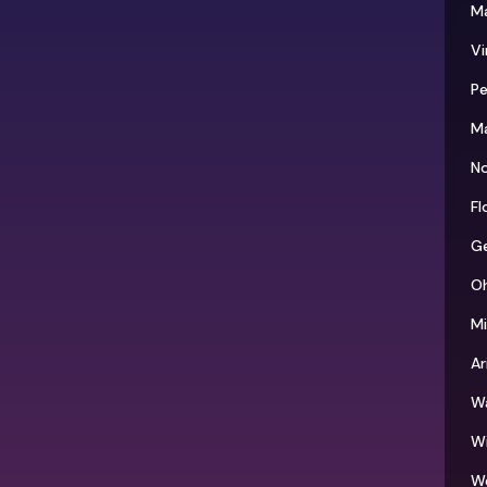
M
Vi
Pe
M
No
Fl
G
O
M
Ar
W
W
We