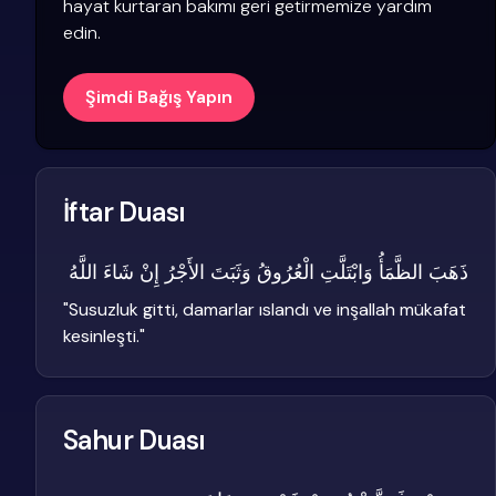
hayat kurtaran bakımı geri getirmemize yardım
edin.
Şimdi Bağış Yapın
İftar Duası
ذَهَبَ الظَّمَأُ وَابْتَلَّتِ الْعُرُوقُ وَثَبَتَ الأَجْرُ إِنْ شَاءَ اللَّهُ
"
Susuzluk gitti, damarlar ıslandı ve inşallah mükafat
kesinleşti.
"
Sahur Duası