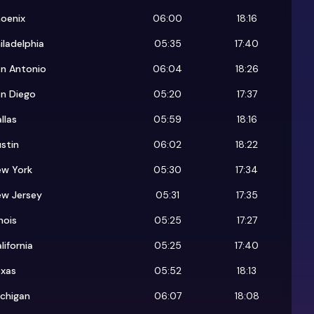
oenix
06:00
18:16
iladelphia
05:35
17:40
an Antonio
06:04
18:26
an Diego
05:20
17:37
llas
05:59
18:16
stin
06:02
18:22
ew York
05:30
17:34
ew Jersey
05:31
17:35
linois
05:25
17:27
lifornia
05:25
17:40
exas
05:52
18:13
chigan
06:07
18:08