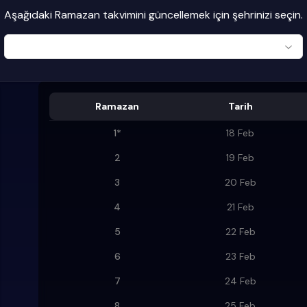
Aşağıdaki Ramazan takvimini güncellemek için şehrinizi seçin.
Ramazan
Tarih
1
*
18 Feb
2
19 Feb
3
20 Feb
4
21 Feb
5
22 Feb
6
23 Feb
7
24 Feb
8
25 Feb