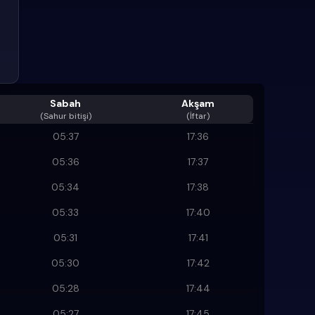
Sabah
Akşam
(
Sahur bitişi
)
(İftar)
05:37
17:36
05:36
17:37
05:34
17:38
05:33
17:40
05:31
17:41
05:30
17:42
05:28
17:44
05:27
17:45