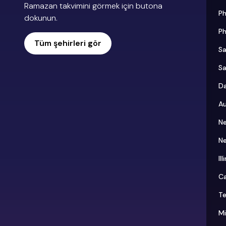
Ramazan takvimini görmek için butona
Ph
dokunun.
Ph
Tüm şehirleri gör
S
S
Da
Au
N
N
Il
Ca
T
Mi