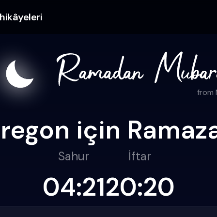
hikâyeleri
from
regon için Ramazan
Sahur
İftar
04:21
20:20