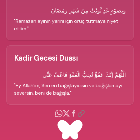
وَبِصَوْمِ غَدٍ نَّوَيْتُ مِنْ شَهْرِ رَمَضَانَ
"
Ramazan ayının yarını için oruç tutmaya niyet
ettim.
"
Kadir Gecesi Duası
الْلَّهُمَّ اِنَّكَ عَفُوٌّ تُحِبُّ الْعَفْوَ فَاعْفُ عَنِّي
"
Ey Allah’ım, Sen en bağışlayıcısın ve bağışlamayı
seversin, beni de bağışla.
"