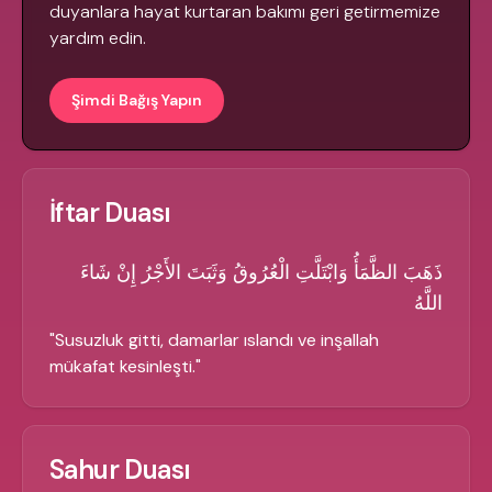
duyanlara hayat kurtaran bakımı geri getirmemize
yardım edin.
Şimdi Bağış Yapın
İftar Duası
ذَهَبَ الظَّمَأُ وَابْتَلَّتِ الْعُرُوقُ وَثَبَتَ الأَجْرُ إِنْ شَاءَ
اللَّهُ
"
Susuzluk gitti, damarlar ıslandı ve inşallah
mükafat kesinleşti.
"
Sahur Duası