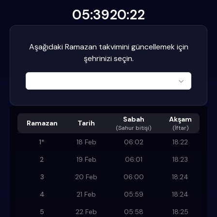
05:39
20:22
Aşağıdaki Ramazan takvimini güncellemek için
şehrinizi seçin.
Sabah
Akşam
Ramazan
Tarih
(
Sahur bitişi
)
(İftar)
1
*
18 Feb
06:02
18:22
2
19 Feb
06:01
18:23
3
20 Feb
06:00
18:24
4
21 Feb
05:59
18:24
5
22 Feb
05:58
18:25