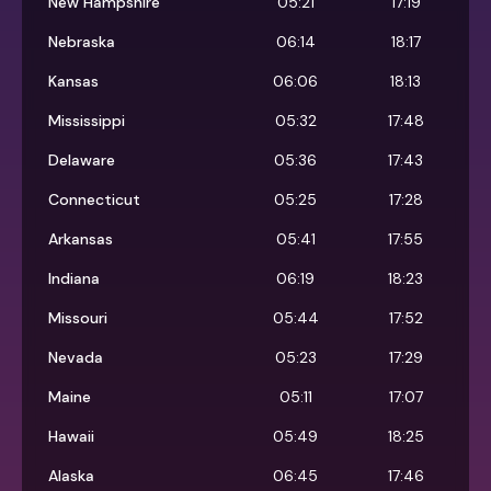
New Hampshire
05:21
17:19
Nebraska
06:14
18:17
Kansas
06:06
18:13
Mississippi
05:32
17:48
Delaware
05:36
17:43
Connecticut
05:25
17:28
Arkansas
05:41
17:55
Indiana
06:19
18:23
Missouri
05:44
17:52
Nevada
05:23
17:29
Maine
05:11
17:07
Hawaii
05:49
18:25
Alaska
06:45
17:46