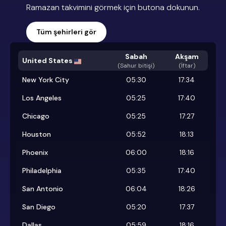
Ramazan takvimini görmek için butona dokunun.
Tüm şehirleri gör
Sabah
Akşam
United States
(
Sahur bitişi
)
(İftar)
New York City
05:30
17:34
Los Angeles
05:25
17:40
Chicago
05:25
17:27
Houston
05:52
18:13
Phoenix
06:00
18:16
Philadelphia
05:35
17:40
San Antonio
06:04
18:26
San Diego
05:20
17:37
Dallas
05:59
18:16