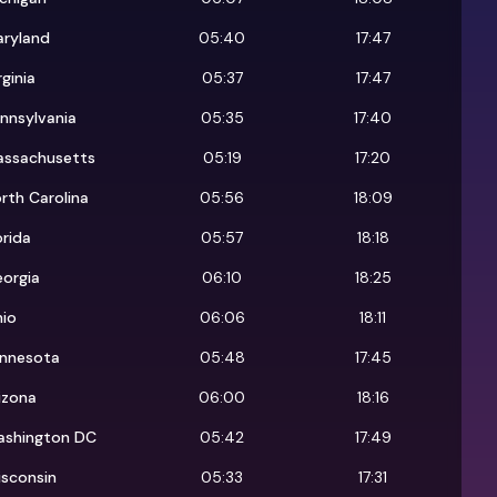
ryland
05:40
17:47
rginia
05:37
17:47
nnsylvania
05:35
17:40
ssachusetts
05:19
17:20
rth Carolina
05:56
18:09
orida
05:57
18:18
orgia
06:10
18:25
io
06:06
18:11
nnesota
05:48
17:45
izona
06:00
18:16
shington DC
05:42
17:49
sconsin
05:33
17:31