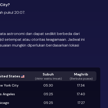
City?
h pukul 20:07.
ata astronomi dan dapat sedikit berbeda dari
jid setempat atau otoritas keagamaan. Jadwal ini
suaian mungkin diperlukan berdasarkan lokasi
Subuh
Maghrib
ited States
(
Akhir waktu Imsak
)
(Berbuka puasa)
w York City
05:30
17:34
s Angeles
05:25
17:40
icago
05:25
17:27