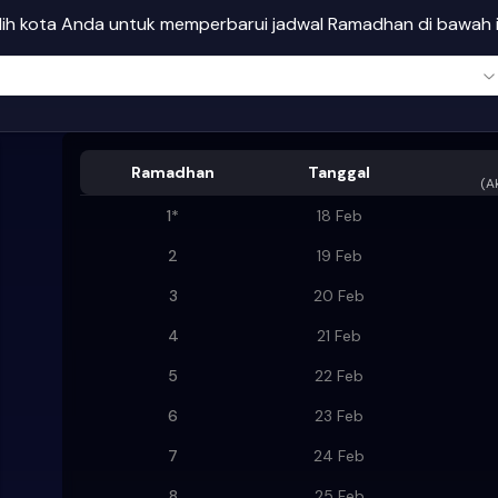
ilih kota Anda untuk memperbarui jadwal Ramadhan di bawah i
Ramadhan
Tanggal
(
A
1
*
18 Feb
2
19 Feb
3
20 Feb
4
21 Feb
5
22 Feb
6
23 Feb
7
24 Feb
8
25 Feb