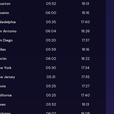
ouston
05:52
18:13
oenix
06:00
18:16
iladelphia
05:35
17:40
n Antonio
06:04
18:26
n Diego
05:20
17:37
llas
05:59
18:16
stin
06:02
18:22
w York
05:30
17:34
w Jersey
05:31
17:35
inois
05:25
17:27
lifornia
05:25
17:40
xas
05:52
18:13
chigan
06:07
18:08