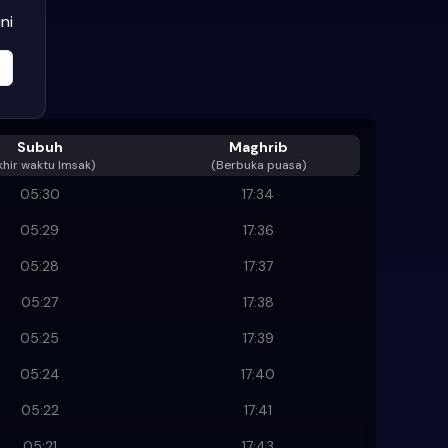
ni
Subuh
Maghrib
khir waktu Imsak
)
(Berbuka puasa)
05:30
17:34
05:29
17:36
05:28
17:37
05:27
17:38
05:25
17:39
05:24
17:40
05:22
17:41
05:21
17:43