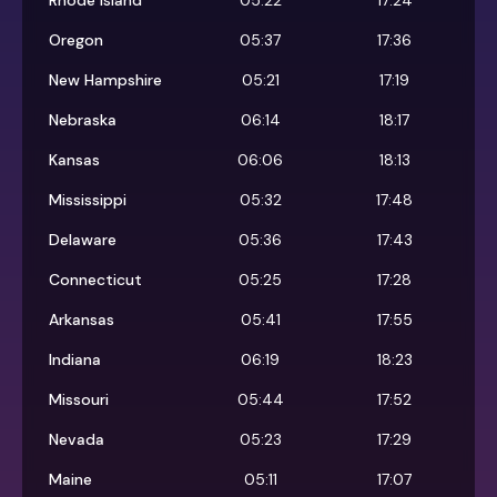
Rhode Island
05:22
17:24
Oregon
05:37
17:36
New Hampshire
05:21
17:19
Nebraska
06:14
18:17
Kansas
06:06
18:13
Mississippi
05:32
17:48
Delaware
05:36
17:43
Connecticut
05:25
17:28
Arkansas
05:41
17:55
Indiana
06:19
18:23
Missouri
05:44
17:52
Nevada
05:23
17:29
Maine
05:11
17:07