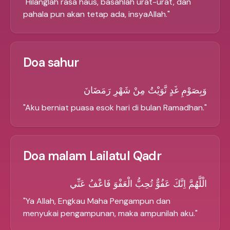
"
Hilanglah rasa haus, basahlah urat-urat, dan
pahala pun akan tetap ada, insyaAllah.
"
Doa sahur
وَبِصَوْمِ غَدٍ نَّوَيْتُ مِنْ شَهْرِ رَمَضَانَ
"
Aku berniat puasa esok hari di bulan Ramadhan.
"
Doa malam Lailatul Qadr
الْلَّهُمَّ اِنَّكَ عَفُوٌّ تُحِبُّ الْعَفْوَ فَاعْفُ عَنِّي
"
Ya Allah, Engkau Maha Pengampun dan
menyukai pengampunan, maka ampunilah aku.
"