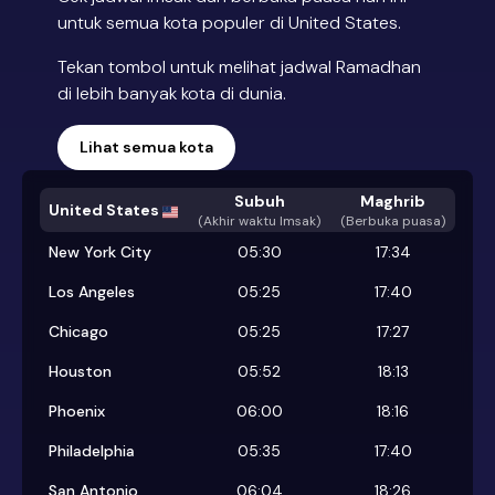
untuk semua kota populer di United States.
Tekan tombol untuk melihat jadwal Ramadhan
di lebih banyak kota di dunia.
Lihat semua kota
Subuh
Maghrib
United States
(
Akhir waktu Imsak
)
(Berbuka puasa)
New York City
05:30
17:34
Los Angeles
05:25
17:40
Chicago
05:25
17:27
Houston
05:52
18:13
Phoenix
06:00
18:16
Philadelphia
05:35
17:40
San Antonio
06:04
18:26