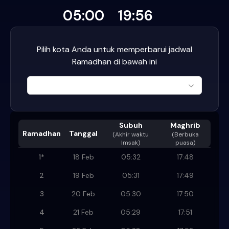
05:00
19:56
Pilih kota Anda untuk memperbarui jadwal
Ramadhan di bawah ini
Subuh
Maghrib
Ramadhan
Tanggal
(
Akhir waktu
(Berbuka
Imsak
)
puasa)
1
*
18 Feb
05:32
17:48
2
19 Feb
05:31
17:49
3
20 Feb
05:30
17:50
4
21 Feb
05:29
17:51