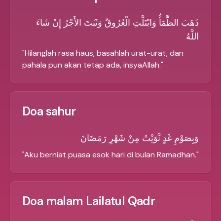
ذَهَبَ الظَّمَأُ وَابْتَلَّتِ الْعُرُوقُ وَثَبَتَ الأَجْرُ إِنْ شَاءَ
اللَّهُ
"
Hilanglah rasa haus, basahlah urat-urat, dan
pahala pun akan tetap ada, insyaAllah.
"
Doa sahur
وَبِصَوْمِ غَدٍ نَّوَيْتُ مِنْ شَهْرِ رَمَضَانَ
"
Aku berniat puasa esok hari di bulan Ramadhan.
"
Doa malam Lailatul Qadr