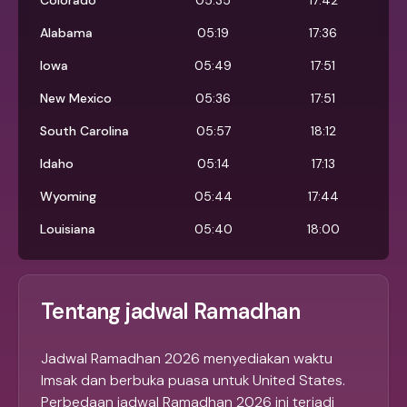
Colorado
05:35
17:42
Alabama
05:19
17:36
Iowa
05:49
17:51
New Mexico
05:36
17:51
South Carolina
05:57
18:12
Idaho
05:14
17:13
Wyoming
05:44
17:44
Louisiana
05:40
18:00
Tentang jadwal Ramadhan
Jadwal Ramadhan 2026 menyediakan waktu
Imsak dan berbuka puasa untuk United States.
Perbedaan jadwal Ramadhan 2026 ini terjadi