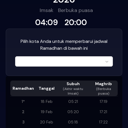
Imsak
Berbuka puasa
04:09
20:00
Pilih kota Anda untuk memperbarui jadwal
Ramadhan di bawah ini
Subuh
Maghrib
Ramadhan
Tanggal
(
Akhir waktu
(Berbuka
Imsak
)
puasa)
1
*
18 Feb
05:21
17:19
2
19 Feb
05:20
17:21
3
20 Feb
05:18
17:22