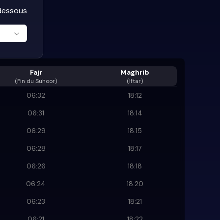
-dessous
Fajr
Maghrib
(
Fin du Suhoor
)
(Iftar)
06:32
18:12
06:31
18:14
06:29
18:15
06:28
18:17
06:26
18:18
06:24
18:20
06:23
18:21
06:21
18:22