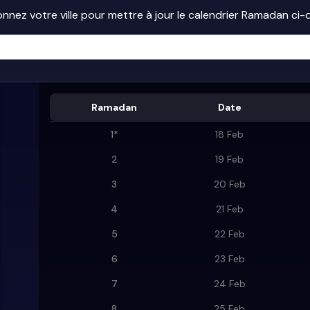
onnez votre ville pour mettre à jour le calendrier Ramadan ci
Ramadan
Date
1
*
18 Feb
2
19 Feb
3
20 Feb
4
21 Feb
5
22 Feb
6
23 Feb
7
24 Feb
8
25 Feb