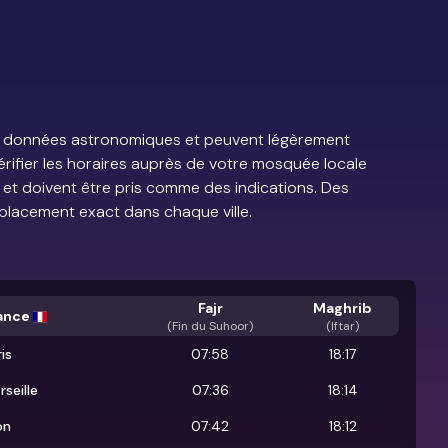
e de données astronomiques et peuvent légèrement
vérifier les horaires auprès de votre mosquée locale
s et doivent être pris comme des indications. Des
placement exact dans chaque ville.
Fajr
Maghrib
ance
(
Fin du Suhoor
)
(Iftar)
is
07:58
18:17
rseille
07:36
18:14
on
07:42
18:12