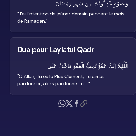
وَبِصَوْمِ غَدٍ نَّوَيْتُ مِنْ شَهْرِ رَمَضَانَ
"
J'ai l'intention de jeûner demain pendant le mois
de Ramadan.
"
Dua pour Laylatul Qadr
الْلَّهُمَّ اِنَّكَ عَفُوٌّ تُحِبُّ الْعَفْوَ فَاعْفُ عَنِّي
"
Ô Allah, Tu es le Plus Clément, Tu aimes
pardonner, alors pardonne-moi.
"