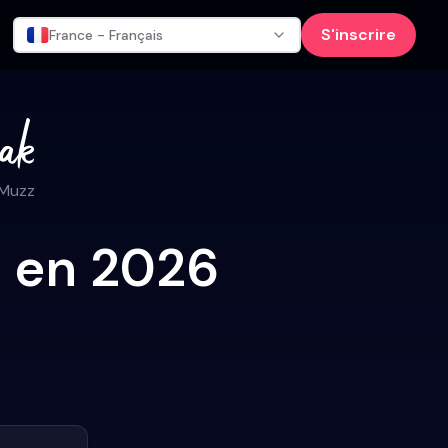
S'inscrire
France - Français
 Muzz
n en 2026