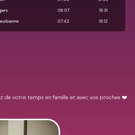
gers
08:07
18:31
lleurbanne
07:42
18:12
ez de votre temps en famille et avec vos proches ❤️