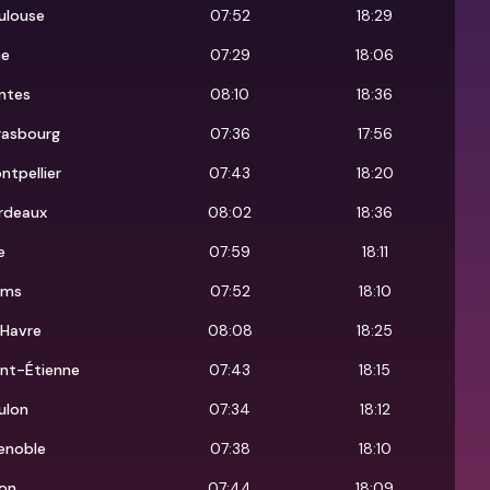
ulouse
07:52
18:29
ce
07:29
18:06
ntes
08:10
18:36
rasbourg
07:36
17:56
ntpellier
07:43
18:20
rdeaux
08:02
18:36
le
07:59
18:11
ims
07:52
18:10
 Havre
08:08
18:25
int-Étienne
07:43
18:15
ulon
07:34
18:12
enoble
07:38
18:10
jon
07:44
18:09