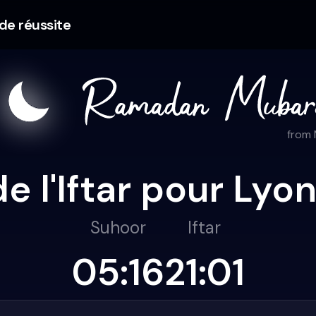
 de réussite
from
de l'Iftar pour Lyo
Suhoor
Iftar
05:16
21:01