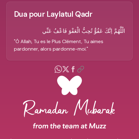
Dua pour Laylatul Qadr
الْلَّهُمَّ اِنَّكَ عَفُوٌّ تُحِبُّ الْعَفْوَ فَاعْفُ عَنِّي
"
Ô Allah, Tu es le Plus Clément, Tu aimes
pardonner, alors pardonne-moi.
"