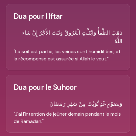
Dua pour l'Iftar
ذَهَبَ الظَّمَأُ وَابْتَلَّتِ الْعُرُوقُ وَثَبَتَ الأَجْرُ إِنْ شَاءَ
اللَّهُ
"
La soif est partie, les veines sont humidifiées, et
la récompense est assurée si Allah le veut.
"
Dua pour le Suhoor
وَبِصَوْمِ غَدٍ نَّوَيْتُ مِنْ شَهْرِ رَمَضَانَ
"
J'ai l'intention de jeûner demain pendant le mois
de Ramadan.
"