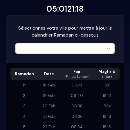
05:01
21:18
Sélectionnez votre ville pour mettre à jour le
calendrier Ramadan ci-dessous
Fajr
Maghrib
Ramadan
Date
(
Fin du Suhoor
)
(Iftar)
1
*
18 Feb
06:41
18:11
2
19 Feb
06:40
18:13
3
20 Feb
06:38
18:14
4
21 Feb
06:36
18:16
5
22 Feb
06:34
18:18