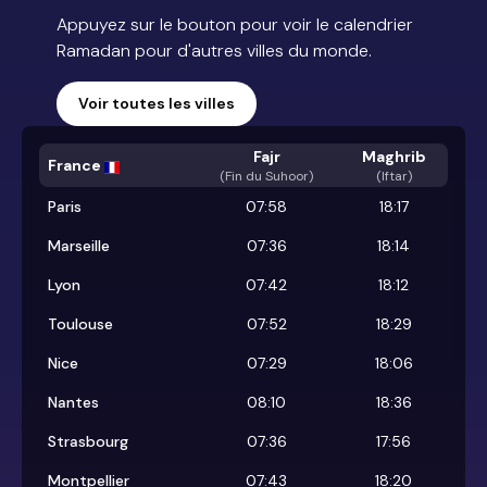
Appuyez sur le bouton pour voir le calendrier
Ramadan pour d'autres villes du monde.
Voir toutes les villes
Fajr
Maghrib
France
(
Fin du Suhoor
)
(Iftar)
Paris
07:58
18:17
Marseille
07:36
18:14
Lyon
07:42
18:12
Toulouse
07:52
18:29
Nice
07:29
18:06
Nantes
08:10
18:36
Strasbourg
07:36
17:56
Montpellier
07:43
18:20