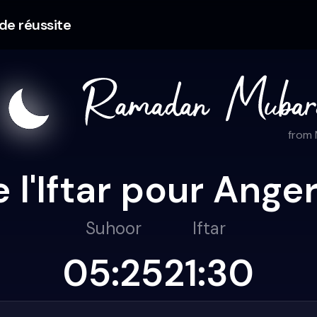
 de réussite
from
e l'Iftar pour Ange
Suhoor
Iftar
05:25
21:30