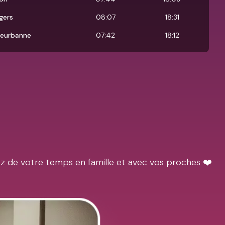
gers
08:07
18:31
lleurbanne
07:42
18:12
ez de votre temps en famille et avec vos proches ❤️