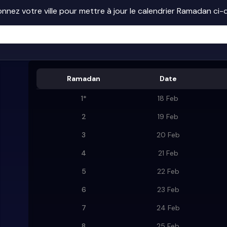
onnez votre ville pour mettre à jour le calendrier Ramadan ci
Ramadan
Date
1
*
18 Feb
2
19 Feb
3
20 Feb
4
21 Feb
5
22 Feb
6
23 Feb
7
24 Feb
8
25 Feb