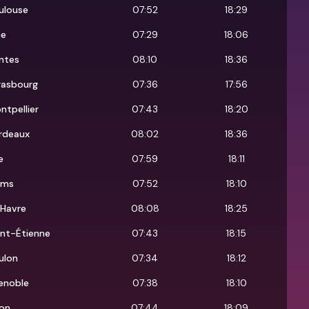
ulouse
07:52
18:29
ce
07:29
18:06
ntes
08:10
18:36
rasbourg
07:36
17:56
ntpellier
07:43
18:20
rdeaux
08:02
18:36
le
07:59
18:11
ims
07:52
18:10
 Havre
08:08
18:25
int-Étienne
07:43
18:15
ulon
07:34
18:12
enoble
07:38
18:10
jon
07:44
18:09