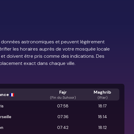
e de données astronomiques et peuvent légèrement
vérifier les horaires auprès de votre mosquée locale
s et doivent être pris comme des indications. Des
placement exact dans chaque ville.
Fajr
Maghrib
ance
(
Fin du Suhoor
)
(Iftar)
is
07:58
18:17
rseille
07:36
18:14
on
07:42
18:12