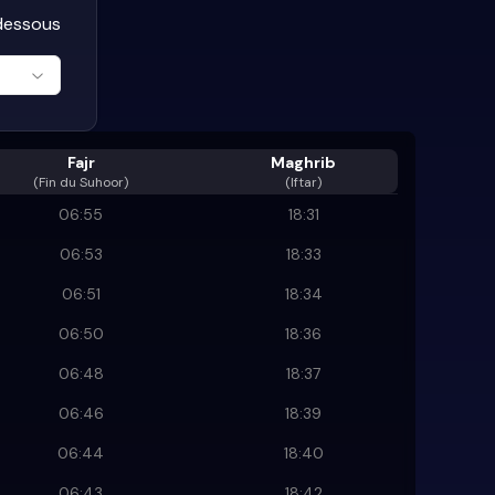
-dessous
Fajr
Maghrib
(
Fin du Suhoor
)
(Iftar)
06:55
18:31
06:53
18:33
06:51
18:34
06:50
18:36
06:48
18:37
06:46
18:39
06:44
18:40
06:43
18:42