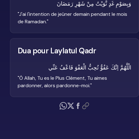
وَبِصَوْمِ غَدٍ نَّوَيْتُ مِنْ شَهْرِ رَمَضَانَ
"
J'ai l'intention de jeûner demain pendant le mois
de Ramadan.
"
Dua pour Laylatul Qadr
الْلَّهُمَّ اِنَّكَ عَفُوٌّ تُحِبُّ الْعَفْوَ فَاعْفُ عَنِّي
"
Ô Allah, Tu es le Plus Clément, Tu aimes
pardonner, alors pardonne-moi.
"