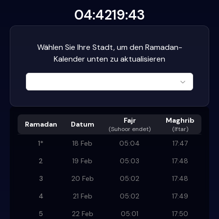
04:42
19:43
Wählen Sie Ihre Stadt, um den Ramadan-
Kalender unten zu aktualisieren
Fajr
Maghrib
Ramadan
Datum
(
Suhoor endet
)
(Iftar)
1
*
18 Feb
05:04
17:47
2
19 Feb
05:03
17:48
3
20 Feb
05:02
17:48
4
21 Feb
05:02
17:49
5
22 Feb
05:01
17:50