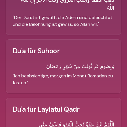
ذَهَبَ الظَّمَأُ وَابْتَلَّتِ الْعُرُوقُ وَثَبَتَ الأَجْرُ إِنْ شَاءَ
اللَّهُ
"
Der Durst ist gestillt, die Adern sind befeuchtet
und die Belohnung ist gewiss, so Allah will.
"
Du'a für Suhoor
وَبِصَوْمِ غَدٍ نَّوَيْتُ مِنْ شَهْرِ رَمَضَانَ
"
Ich beabsichtige, morgen im Monat Ramadan zu
fasten.
"
Du'a für Laylatul Qadr
الْلَّهُمَّ اِنَّكَ عَفُوٌّ تُحِبُّ الْعَفْوَ فَاعْفُ عَنِّي