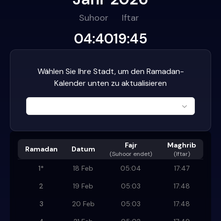
Suhoor
Iftar
04:40
19:45
Wählen Sie Ihre Stadt, um den Ramadan-
Kalender unten zu aktualisieren
Fajr
Maghrib
Ramadan
Datum
(
Suhoor endet
)
(Iftar)
1
*
18 Feb
05:04
17:47
2
19 Feb
05:03
17:48
3
20 Feb
05:03
17:48