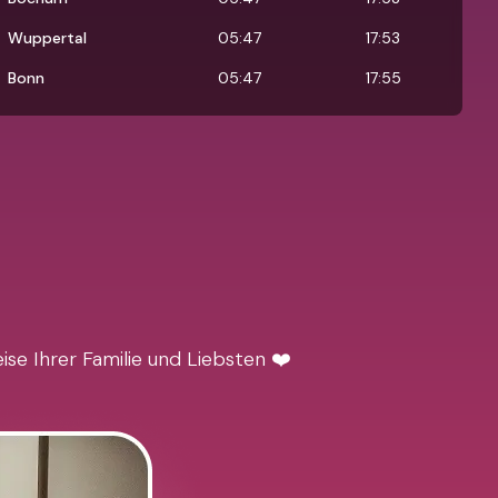
Wuppertal
05:47
17:53
Bonn
05:47
17:55
se Ihrer Familie und Liebsten ❤️