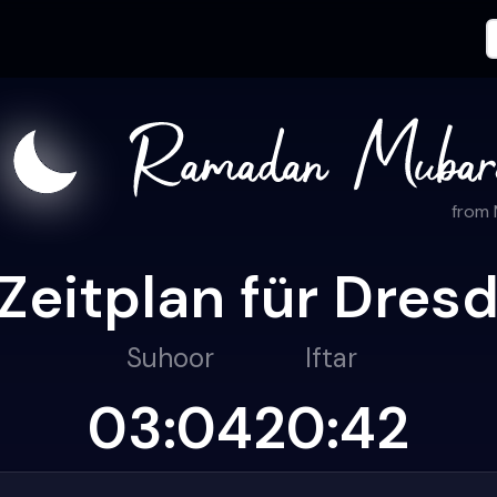
from
eitplan für Dres
Suhoor
Iftar
03:04
20:42