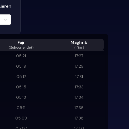
sieren
Fajr
Maghrib
(
Suhoor endet
)
(Iftar)
05:21
17:27
05:19
17:29
05:17
17:31
05:15
17:33
05:13
17:34
05:11
17:36
05:09
17:38
05:07
17:40