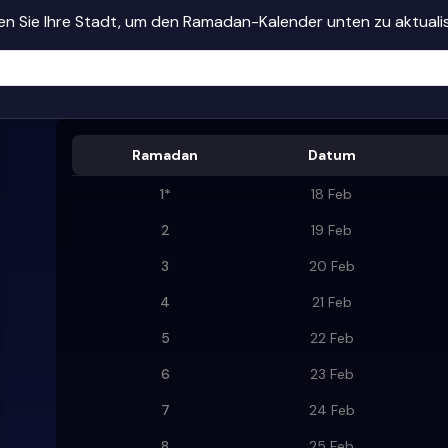
n Sie Ihre Stadt, um den Ramadan-Kalender unten zu aktuali
Ramadan
Datum
1
*
18 Feb
2
19 Feb
3
20 Feb
4
21 Feb
5
22 Feb
6
23 Feb
7
24 Feb
8
25 Feb