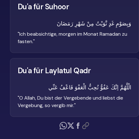
Du'a für Suhoor
وَبِصَوْمِ غَدٍ نَّوَيْتُ مِنْ شَهْرِ رَمَضَانَ
"
Ich beabsichtige, morgen im Monat Ramadan zu
fasten.
"
Du'a für Laylatul Qadr
الْلَّهُمَّ اِنَّكَ عَفُوٌّ تُحِبُّ الْعَفْوَ فَاعْفُ عَنِّي
"
O Allah, Du bist der Vergebende und liebst die
Vergebung, so vergib mir.
"