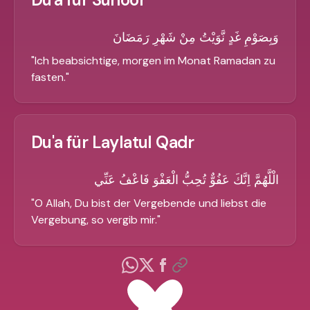
وَبِصَوْمِ غَدٍ نَّوَيْتُ مِنْ شَهْرِ رَمَضَانَ
"
Ich beabsichtige, morgen im Monat Ramadan zu
fasten.
"
Du'a für Laylatul Qadr
الْلَّهُمَّ اِنَّكَ عَفُوٌّ تُحِبُّ الْعَفْوَ فَاعْفُ عَنِّي
"
O Allah, Du bist der Vergebende und liebst die
Vergebung, so vergib mir.
"