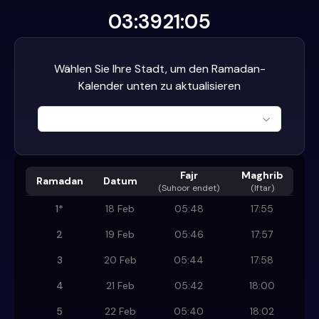
03:39
21:05
Wählen Sie Ihre Stadt, um den Ramadan-
Kalender unten zu aktualisieren
Fajr
Maghrib
Ramadan
Datum
(
Suhoor endet
)
(Iftar)
1
*
18 Feb
05:48
17:55
2
19 Feb
05:46
17:57
3
20 Feb
05:44
17:58
4
21 Feb
05:42
18:00
5
22 Feb
05:40
18:02