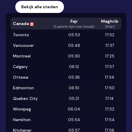
Bekijk alle steden
Fajr
Maghrib
Canada
(
Laatste tijd voor Imsak
)
(Iftar)
Toronto
05:53
17:52
Vancouver
05:48
17:37
Montreal
05:30
17:25
Calgary
06:12
17:57
Ottawa
05:38
17:34
Edmonton
06:10
17:50
Quebec City
05:21
17:14
Winnipeg
06:04
17:52
Hamilton
05:54
17:54
Kitchener
05:57
17:56