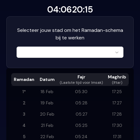
04:06
20:15
Selecteer jouw stad om het Ramadan-schema
bij te werken
Fajr
Maghrib
Ramadan
Datum
(
Laatste tijd voor Imsak
)
(Iftar)
1
*
18 Feb
05:30
17:25
2
19 Feb
05:28
17:27
3
20 Feb
05:27
17:28
4
21 Feb
05:25
17:30
5
22 Feb
05:24
17:31