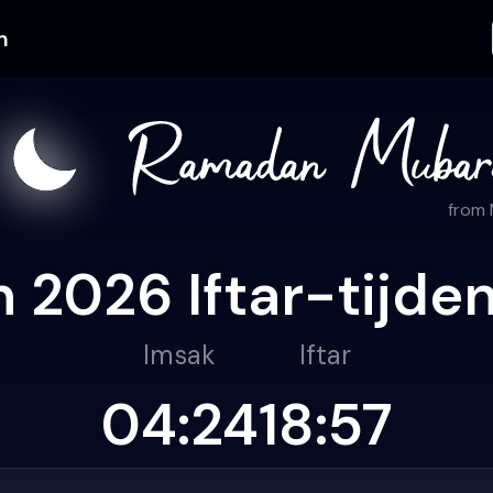
n
from
2026 Iftar-tijden 
Imsak
Iftar
04:24
18:57