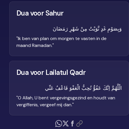
Dua voor Sahur
وَبِصَوْمِ غَدٍ نَّوَيْتُ مِنْ شَهْرِ رَمَضَانَ
"
Ik ben van plan om morgen te vasten in de
maand Ramadan.
"
Dua voor Lailatul Qadr
الْلَّهُمَّ اِنَّكَ عَفُوٌّ تُحِبُّ الْعَفْوَ فَاعْفُ عَنِّي
"
O Allah, U bent vergevingsgezind en houdt van
vergiffenis, vergeef mij dan.
"