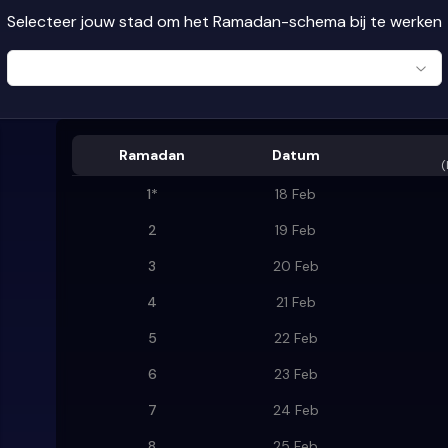
Selecteer jouw stad om het Ramadan-schema bij te werken
Ramadan
Datum
(
1
*
18 Feb
2
19 Feb
3
20 Feb
4
21 Feb
5
22 Feb
6
23 Feb
7
24 Feb
8
25 Feb