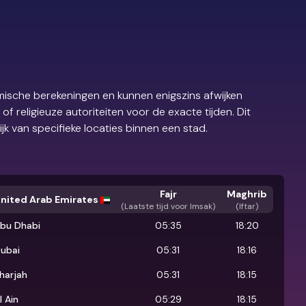
ische berekeningen en kunnen enigszins afwijken
 religieuze autoriteiten voor de exacte tijden. Dit
ijk van specifieke locaties binnen een stad.
Fajr
Maghrib
nited Arab Emirates
(
Laatste tijd voor Imsak
)
(Iftar)
bu Dhabi
05:35
18:20
ubai
05:31
18:16
harjah
05:31
18:15
l Ain
05:29
18:15