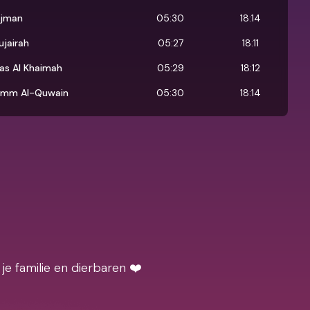
jman
05:30
18:14
ujairah
05:27
18:11
as Al Khaimah
05:29
18:12
mm Al-Quwain
05:30
18:14
je familie en dierbaren ❤️