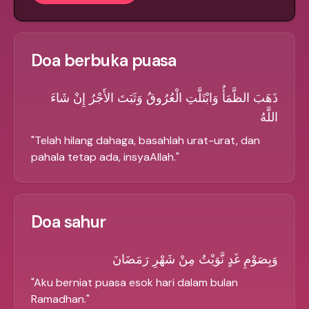
Doa berbuka puasa
ذَهَبَ الظَّمَأُ وَابْتَلَّتِ الْعُرُوقُ وَثَبَتَ الأَجْرُ إِنْ شَاءَ
اللَّهُ
"
Telah hilang dahaga, basahlah urat-urat, dan
pahala tetap ada, insyaAllah.
"
Doa sahur
وَبِصَوْمِ غَدٍ نَّوَيْتُ مِنْ شَهْرِ رَمَضَانَ
"
Aku berniat puasa esok hari dalam bulan
Ramadhan.
"