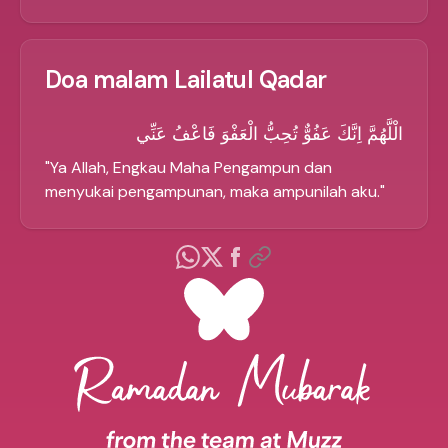
Doa malam Lailatul Qadar
الْلَّهُمَّ اِنَّكَ عَفُوٌّ تُحِبُّ الْعَفْوَ فَاعْفُ عَنِّي
"
Ya Allah, Engkau Maha Pengampun dan
menyukai pengampunan, maka ampunilah aku.
"