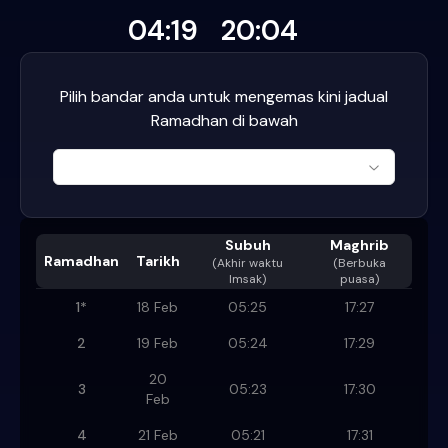
04:19
20:04
Pilih bandar anda untuk mengemas kini jadual
Ramadhan di bawah
Subuh
Maghrib
Ramadhan
Tarikh
(
Akhir waktu
(Berbuka
Imsak
)
puasa)
1
*
18 Feb
05:25
17:27
2
19 Feb
05:24
17:29
20
3
05:23
17:30
Feb
4
21 Feb
05:21
17:31