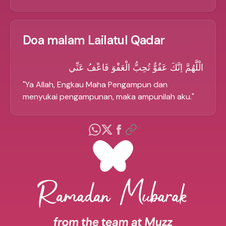
Doa malam Lailatul Qadar
الْلَّهُمَّ اِنَّكَ عَفُوٌّ تُحِبُّ الْعَفْوَ فَاعْفُ عَنِّي
"
Ya Allah, Engkau Maha Pengampun dan
menyukai pengampunan, maka ampunilah aku.
"