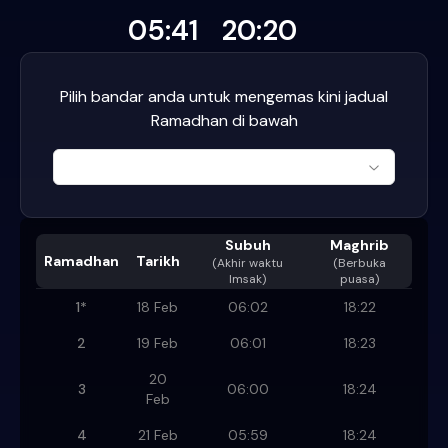
05:41
20:20
Pilih bandar anda untuk mengemas kini jadual
Ramadhan di bawah
Subuh
Maghrib
Ramadhan
Tarikh
(
Akhir waktu
(Berbuka
Imsak
)
puasa)
1
*
18 Feb
06:02
18:22
2
19 Feb
06:01
18:23
20
3
06:00
18:24
Feb
4
21 Feb
05:59
18:24