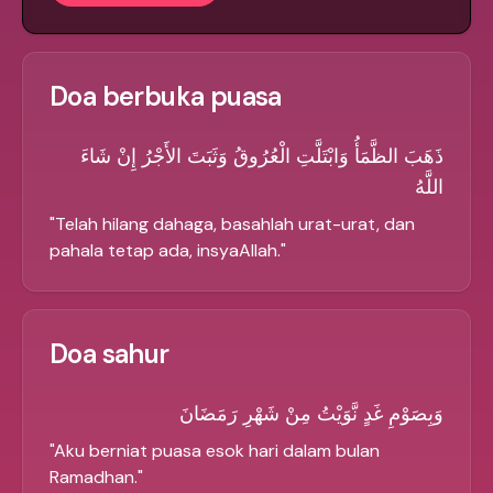
Doa berbuka puasa
ذَهَبَ الظَّمَأُ وَابْتَلَّتِ الْعُرُوقُ وَثَبَتَ الأَجْرُ إِنْ شَاءَ
اللَّهُ
"
Telah hilang dahaga, basahlah urat-urat, dan
pahala tetap ada, insyaAllah.
"
Doa sahur
وَبِصَوْمِ غَدٍ نَّوَيْتُ مِنْ شَهْرِ رَمَضَانَ
"
Aku berniat puasa esok hari dalam bulan
Ramadhan.
"