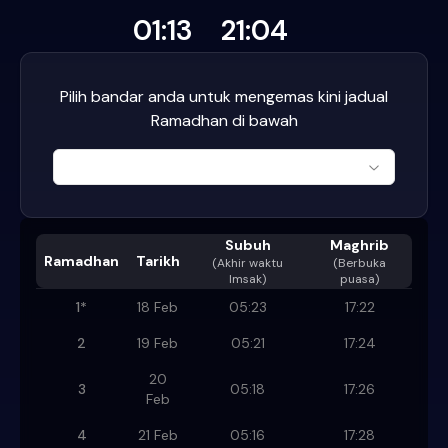
01:13
21:04
Pilih bandar anda untuk mengemas kini jadual
Ramadhan di bawah
Subuh
Maghrib
Ramadhan
Tarikh
(
Akhir waktu
(Berbuka
Imsak
)
puasa)
1
*
18 Feb
05:23
17:22
2
19 Feb
05:21
17:24
20
3
05:18
17:26
Feb
4
21 Feb
05:16
17:28