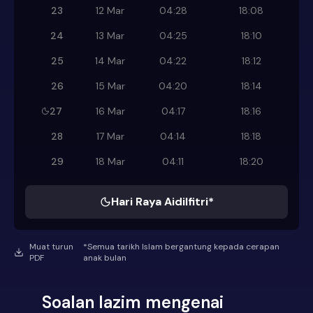
23
12 Mar
04:28
18:08
24
13 Mar
04:25
18:10
25
14 Mar
04:22
18:12
26
15 Mar
04:20
18:14
27
16 Mar
04:17
18:16
28
17 Mar
04:14
18:18
29
18 Mar
04:11
18:20
Hari Raya Aidilfitri*
Muat turun
*Semua tarikh Islam bergantung kepada cerapan
PDF
anak bulan
Soalan lazim mengenai