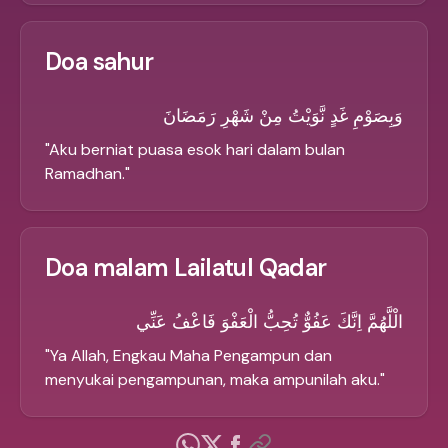
Doa sahur
وَبِصَوْمِ غَدٍ نَّوَيْتُ مِنْ شَهْرِ رَمَضَانَ
"
Aku berniat puasa esok hari dalam bulan
Ramadhan.
"
Doa malam Lailatul Qadar
الْلَّهُمَّ اِنَّكَ عَفُوٌّ تُحِبُّ الْعَفْوَ فَاعْفُ عَنِّي
"
Ya Allah, Engkau Maha Pengampun dan
menyukai pengampunan, maka ampunilah aku.
"