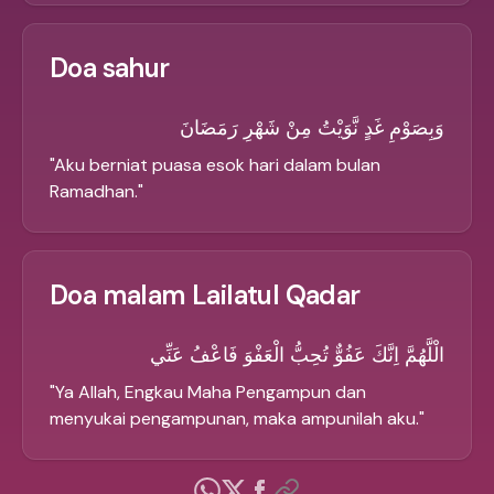
Doa sahur
وَبِصَوْمِ غَدٍ نَّوَيْتُ مِنْ شَهْرِ رَمَضَانَ
"
Aku berniat puasa esok hari dalam bulan
Ramadhan.
"
Doa malam Lailatul Qadar
الْلَّهُمَّ اِنَّكَ عَفُوٌّ تُحِبُّ الْعَفْوَ فَاعْفُ عَنِّي
"
Ya Allah, Engkau Maha Pengampun dan
menyukai pengampunan, maka ampunilah aku.
"