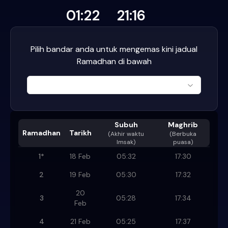
01:22
21:16
Pilih bandar anda untuk mengemas kini jadual
Ramadhan di bawah
Subuh
Maghrib
Ramadhan
Tarikh
(
Akhir waktu
(Berbuka
Imsak
)
puasa)
1
*
18 Feb
05:32
17:30
2
19 Feb
05:30
17:32
20
3
05:28
17:34
Feb
4
21 Feb
05:25
17:37