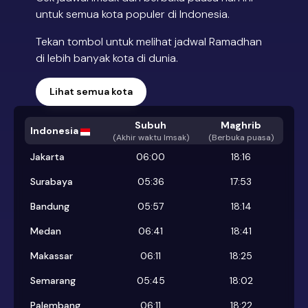
untuk semua kota populer di Indonesia.
Tekan tombol untuk melihat jadwal Ramadhan
di lebih banyak kota di dunia.
Lihat semua kota
Subuh
Maghrib
Indonesia
(
Akhir waktu Imsak
)
(Berbuka puasa)
Jakarta
06:00
18:16
Surabaya
05:36
17:53
Bandung
05:57
18:14
Medan
06:41
18:41
Makassar
06:11
18:25
Semarang
05:45
18:02
Palembang
06:11
18:22