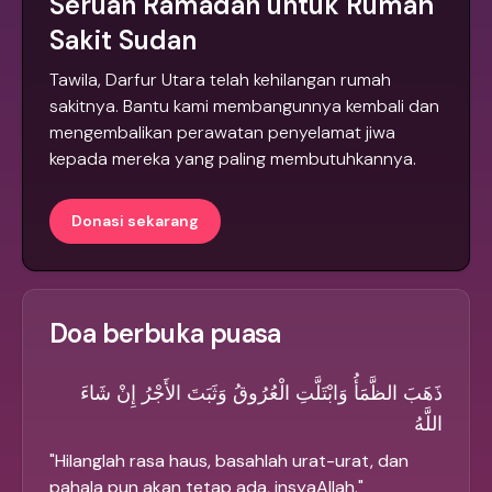
Seruan Ramadan untuk Rumah
Sakit Sudan
Tawila, Darfur Utara telah kehilangan rumah
sakitnya. Bantu kami membangunnya kembali dan
mengembalikan perawatan penyelamat jiwa
kepada mereka yang paling membutuhkannya.
Donasi sekarang
Doa berbuka puasa
ذَهَبَ الظَّمَأُ وَابْتَلَّتِ الْعُرُوقُ وَثَبَتَ الأَجْرُ إِنْ شَاءَ
اللَّهُ
"
Hilanglah rasa haus, basahlah urat-urat, dan
pahala pun akan tetap ada, insyaAllah.
"