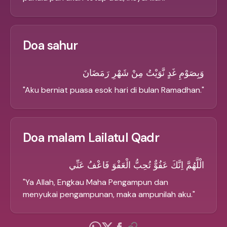
Doa sahur
وَبِصَوْمِ غَدٍ نَّوَيْتُ مِنْ شَهْرِ رَمَضَانَ
"
Aku berniat puasa esok hari di bulan Ramadhan.
"
Doa malam Lailatul Qadr
الْلَّهُمَّ اِنَّكَ عَفُوٌّ تُحِبُّ الْعَفْوَ فَاعْفُ عَنِّي
"
Ya Allah, Engkau Maha Pengampun dan
menyukai pengampunan, maka ampunilah aku.
"