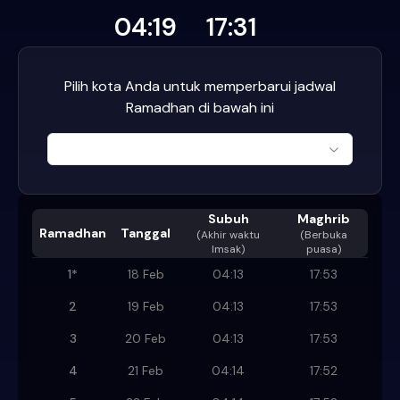
04:19
17:31
Pilih kota Anda untuk memperbarui jadwal
Ramadhan di bawah ini
Subuh
Maghrib
Ramadhan
Tanggal
(
Akhir waktu
(Berbuka
Imsak
)
puasa)
1
*
18 Feb
04:13
17:53
2
19 Feb
04:13
17:53
3
20 Feb
04:13
17:53
4
21 Feb
04:14
17:52