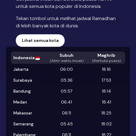
untuk semua kota populer di Indonesia.
Tekan tombol untuk melihat jadwal Ramadhan
di lebih banyak kota di dunia.
Lihat semua kota
Subuh
Maghrib
Indonesia
(
Akhir waktu Imsak
)
(Berbuka puasa)
Jakarta
06:00
18:16
Surabaya
05:36
17:53
Bandung
05:57
18:14
Medan
06:41
18:41
Makassar
06:11
18:25
Semarang
05:45
18:02
Palembang
06:11
18:22