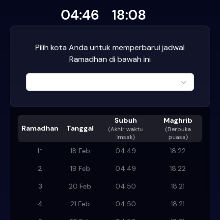
04:46
18:08
Pilih kota Anda untuk memperbarui jadwal
Ramadhan di bawah ini
Subuh
Maghrib
Ramadhan
Tanggal
(
Akhir waktu
(Berbuka
Imsak
)
puasa)
1
*
18 Feb
04:49
18:22
2
19 Feb
04:49
18:22
3
20 Feb
04:50
18:21
4
21 Feb
04:50
18:21