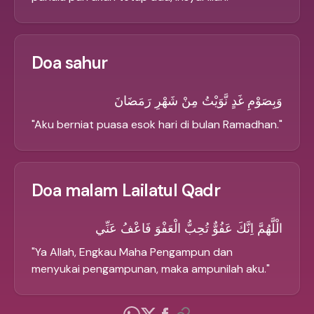
Doa sahur
وَبِصَوْمِ غَدٍ نَّوَيْتُ مِنْ شَهْرِ رَمَضَانَ
"
Aku berniat puasa esok hari di bulan Ramadhan.
"
Doa malam Lailatul Qadr
الْلَّهُمَّ اِنَّكَ عَفُوٌّ تُحِبُّ الْعَفْوَ فَاعْفُ عَنِّي
"
Ya Allah, Engkau Maha Pengampun dan
menyukai pengampunan, maka ampunilah aku.
"