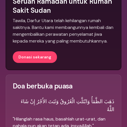
Seruan Ramadan untuk Rumah
Sakit Sudan
Tawila, Darfur Utara telah kehilangan rumah
sakitnya. Bantu kami membangunnya kembali dan
mengembalikan perawatan penyelamat jiwa
kepada mereka yang paling membutuhkannya.
Donasi sekarang
Doa berbuka puasa
ذَهَبَ الظَّمَأُ وَابْتَلَّتِ الْعُرُوقُ وَثَبَتَ الأَجْرُ إِنْ شَاءَ
اللَّهُ
"
Hilanglah rasa haus, basahlah urat-urat, dan
pahala pun akan tetap ada, insyaAllah.
"