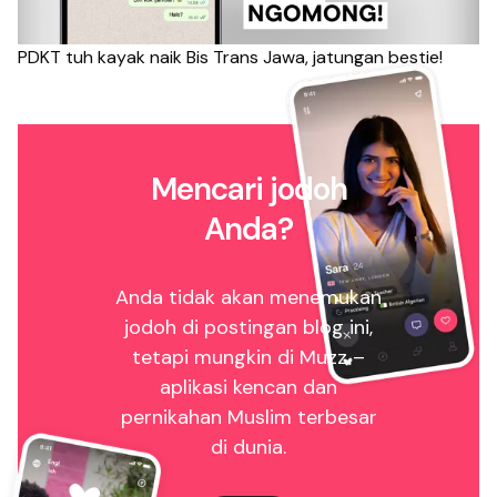
PDKT tuh kayak naik Bis Trans Jawa, jatungan bestie!
Mencari jodoh
Anda?
Anda tidak akan menemukan
jodoh di postingan blog ini,
tetapi mungkin di Muzz –
aplikasi kencan dan
pernikahan Muslim terbesar
di dunia.