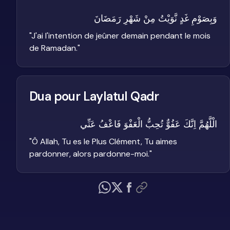
وَبِصَوْمِ غَدٍ نَّوَيْتُ مِنْ شَهْرِ رَمَضَانَ
"
J'ai l'intention de jeûner demain pendant le mois
de Ramadan.
"
Dua pour Laylatul Qadr
الْلَّهُمَّ اِنَّكَ عَفُوٌّ تُحِبُّ الْعَفْوَ فَاعْفُ عَنِّي
"
Ô Allah, Tu es le Plus Clément, Tu aimes
pardonner, alors pardonne-moi.
"