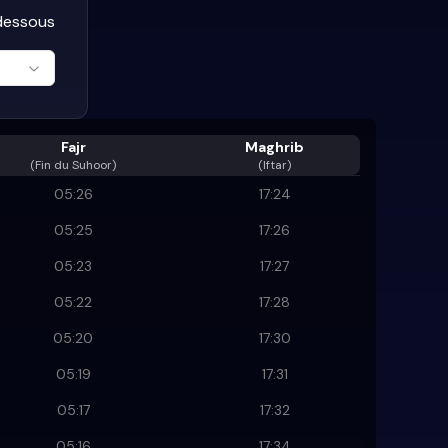
-dessous
Fajr
Maghrib
(
Fin du Suhoor
)
(Iftar)
05:26
17:24
05:25
17:26
05:23
17:27
05:22
17:28
05:20
17:30
05:19
17:31
05:17
17:32
05:16
17:34