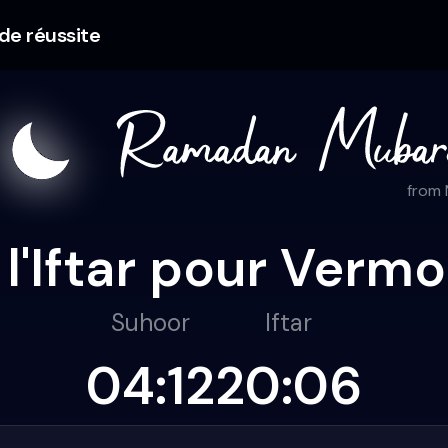
 de réussite
from
 l'Iftar pour Verm
Suhoor
Iftar
04:12
20:06