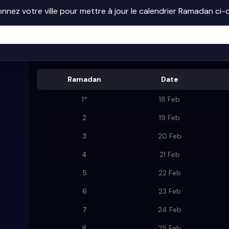
onnez votre ville pour mettre à jour le calendrier Ramadan ci
Ramadan
Date
1
*
18 Feb
2
19 Feb
3
20 Feb
4
21 Feb
5
22 Feb
6
23 Feb
7
24 Feb
8
25 Feb