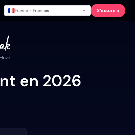
S'inscrire
France - Français
 Muzz
ont en 2026