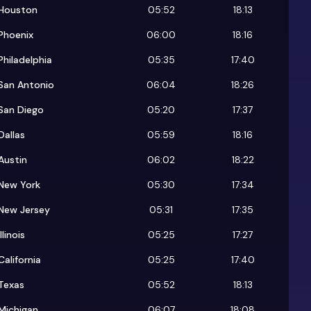
Houston
05:52
18:13
Phoenix
06:00
18:16
Philadelphia
05:35
17:40
San Antonio
06:04
18:26
San Diego
05:20
17:37
Dallas
05:59
18:16
Austin
06:02
18:22
New York
05:30
17:34
New Jersey
05:31
17:35
Illinois
05:25
17:27
California
05:25
17:40
Texas
05:52
18:13
Michigan
06:07
18:08