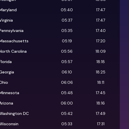
Maryland
05:40
17:47
Virginia
05:37
17:47
Pennsylvania
05:35
17:40
Massachusetts
05:19
17:20
North Carolina
05:56
18:09
Florida
05:57
18:18
Georgia
06:10
18:25
Ohio
06:06
18:11
Minnesota
05:48
17:45
Arizona
06:00
18:16
Washington DC
05:42
17:49
Wisconsin
05:33
17:31