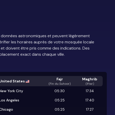
e de données astronomiques et peuvent légèrement
vérifier les horaires auprès de votre mosquée locale
s et doivent être pris comme des indications. Des
placement exact dans chaque ville.
Fajr
Maghrib
United States
(
Fin du Suhoor
)
(Iftar)
New York City
05:30
17:34
Los Angeles
05:25
17:40
Chicago
05:25
17:27