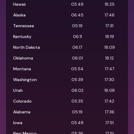
Hawaii
05:49
18:25
Alaska
06:45
17:46
Tennessee
05:19
17:31
Kentucky
06:11
18:19
North Dakota
06:17
18:09
Oklahoma
06:01
18:12
Montana
05:54
17:47
Washington
05:39
17:30
Utah
06:02
18:08
Colorado
05:35
17:42
Alabama
05:19
17:36
Iowa
05:49
17:51
New Mexico
05:36
17:51