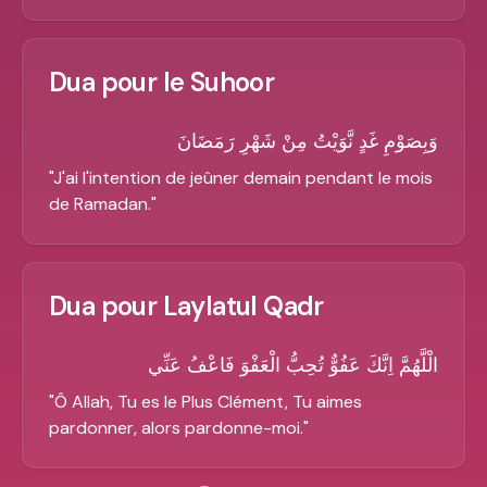
Dua pour le Suhoor
وَبِصَوْمِ غَدٍ نَّوَيْتُ مِنْ شَهْرِ رَمَضَانَ
"
J'ai l'intention de jeûner demain pendant le mois
de Ramadan.
"
Dua pour Laylatul Qadr
الْلَّهُمَّ اِنَّكَ عَفُوٌّ تُحِبُّ الْعَفْوَ فَاعْفُ عَنِّي
"
Ô Allah, Tu es le Plus Clément, Tu aimes
pardonner, alors pardonne-moi.
"