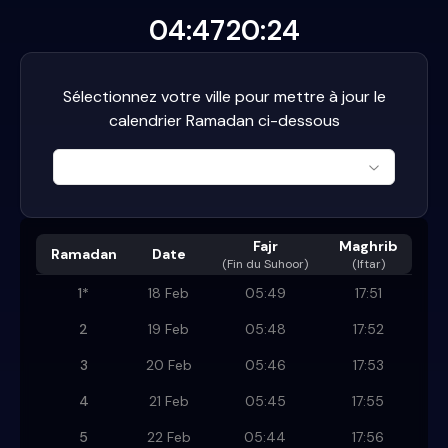
04:47
20:24
Sélectionnez votre ville pour mettre à jour le
calendrier Ramadan ci-dessous
Fajr
Maghrib
Ramadan
Date
(
Fin du Suhoor
)
(Iftar)
1
*
18 Feb
05:49
17:51
2
19 Feb
05:48
17:52
3
20 Feb
05:46
17:53
4
21 Feb
05:45
17:55
5
22 Feb
05:44
17:56