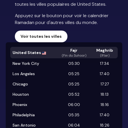
toutes les villes populaires de United States.
Appuyez sur le bouton pour voir le calendrier
Ramadan pour d'autres villes du monde.
Voir toutes les villes
Fajr
Maghrib
United States
(
Fin du Suhoor
)
(Iftar)
New York City
05:30
17:34
Los Angeles
05:25
17:40
Chicago
05:25
17:27
Houston
05:52
18:13
Phoenix
06:00
18:16
Philadelphia
05:35
17:40
San Antonio
06:04
18:26