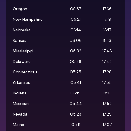
Oregon
05:37
17:36
New Hampshire
05:21
17:19
Nebraska
06:14
18:17
Kansas
06:06
18:13
Mississippi
05:32
17:48
Delaware
05:36
17:43
Connecticut
05:25
17:28
Arkansas
05:41
17:55
Indiana
06:19
18:23
Missouri
05:44
17:52
Nevada
05:23
17:29
Maine
05:11
17:07