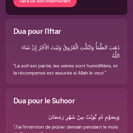
Faire un don maintenant
Dua pour l'Iftar
ذَهَبَ الظَّمَأُ وَابْتَلَّتِ الْعُرُوقُ وَثَبَتَ الأَجْرُ إِنْ شَاءَ
اللَّهُ
"
La soif est partie, les veines sont humidifiées, et
la récompense est assurée si Allah le veut.
"
Dua pour le Suhoor
وَبِصَوْمِ غَدٍ نَّوَيْتُ مِنْ شَهْرِ رَمَضَانَ
"
J'ai l'intention de jeûner demain pendant le mois