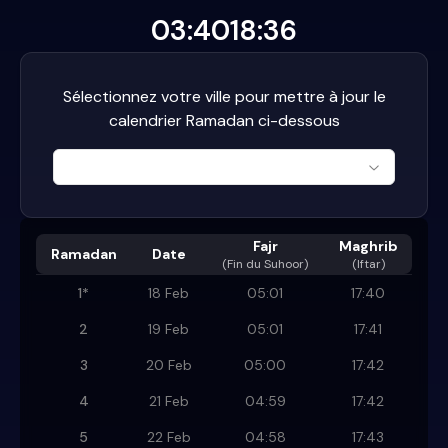
03:40
18:36
Sélectionnez votre ville pour mettre à jour le
calendrier Ramadan ci-dessous
Fajr
Maghrib
Ramadan
Date
(
Fin du Suhoor
)
(Iftar)
1
*
18 Feb
05:01
17:40
2
19 Feb
05:01
17:41
3
20 Feb
05:00
17:42
4
21 Feb
04:59
17:42
5
22 Feb
04:58
17:43