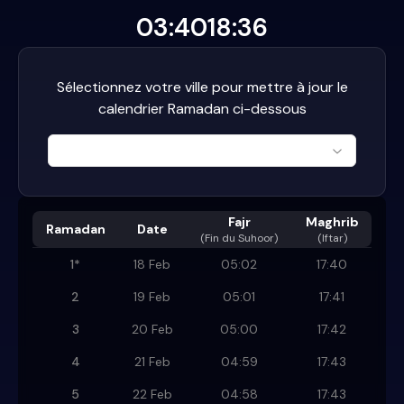
03:40
18:36
Sélectionnez votre ville pour mettre à jour le
calendrier Ramadan ci-dessous
Fajr
Maghrib
Ramadan
Date
(
Fin du Suhoor
)
(Iftar)
1
*
18 Feb
05:02
17:40
2
19 Feb
05:01
17:41
3
20 Feb
05:00
17:42
4
21 Feb
04:59
17:43
5
22 Feb
04:58
17:43