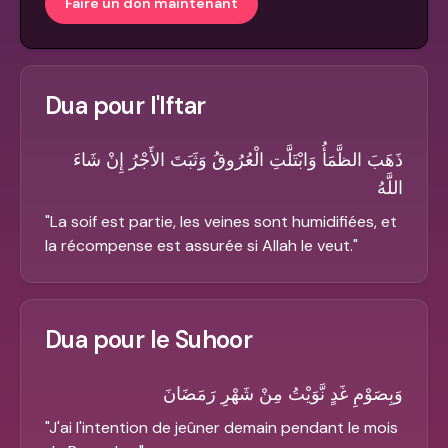
Faire un don maintenant
Dua pour l'Iftar
ذَهَبَ الظَّمَأُ وَابْتَلَّتِ الْعُرُوقُ وَثَبَتَ الأَجْرُ إِنْ شَاءَ
اللَّهُ
"
La soif est partie, les veines sont humidifiées, et
la récompense est assurée si Allah le veut.
"
Dua pour le Suhoor
وَبِصَوْمِ غَدٍ نَّوَيْتُ مِنْ شَهْرِ رَمَضَانَ
"
J'ai l'intention de jeûner demain pendant le mois