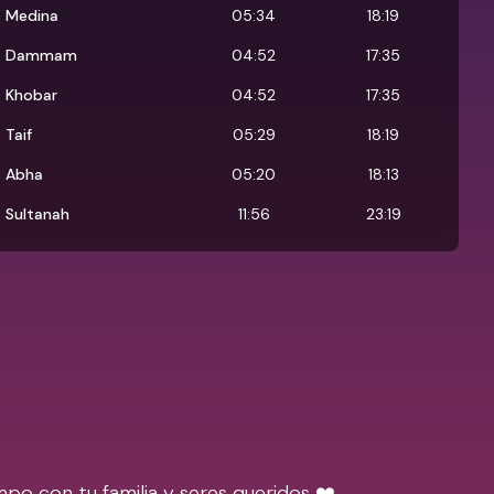
Medina
05:34
18:19
Dammam
04:52
17:35
Khobar
04:52
17:35
Taif
05:29
18:19
Abha
05:20
18:13
Sultanah
11:56
23:19
po con tu familia y seres queridos ❤️