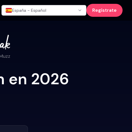
Regístrate
España - Español
 Muzz
dh en 2026