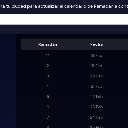
na tu ciudad para actualizar el calendario de Ramadán a con
Ramadán
Fecha
1
*
18 Feb
2
19 Feb
3
20 Feb
4
21 Feb
5
22 Feb
6
23 Feb
7
24 Feb
8
25 Feb