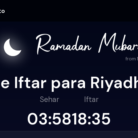
to
from
e Iftar para Riya
Sehar
Iftar
03:58
18:35