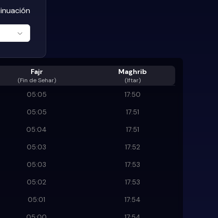
tinuación
Fajr
Maghrib
(
Fin de Sehar
)
(Iftar)
05:05
17:50
05:05
17:51
05:04
17:51
05:03
17:52
05:03
17:53
05:02
17:53
05:01
17:54
05:00
17:54