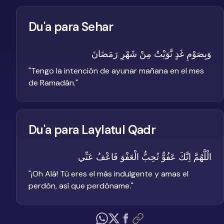
Du'a para Sehar
وَبِصَوْمِ غَدٍ نَّوَيْتُ مِنْ شَهْرِ رَمَضَانَ
"
Tengo la intención de ayunar mañana en el mes
de Ramadán.
"
Du'a para Laylatul Qadr
الْلَّهُمَّ اِنَّكَ عَفُوٌّ تُحِبُّ الْعَفْوَ فَاعْفُ عَنِّي
"
¡Oh Alá! Tú eres el más indulgente y amas el
perdón, así que perdóname.
"