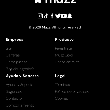
©
2026
Muzz. All rights reserved.
Empresa
Producto
Blog
Regístrate
Carreras
Muzz Gold
Kit de prensa
Casos de éxito
Blog de Ingeniería
Ayuda y Soporte
Legal
Ayuda y Soporte
Términos
Seguridad
Política de privacidad
Contacto
Cookies
Comportamiento