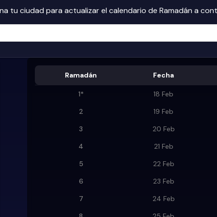
na tu ciudad para actualizar el calendario de Ramadán a con
Ramadán
Fecha
1
*
18 Feb
2
19 Feb
3
20 Feb
4
21 Feb
5
22 Feb
6
23 Feb
7
24 Feb
8
25 Feb