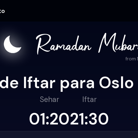
to
from
de Iftar para Osl
Sehar
Iftar
01:20
21:30