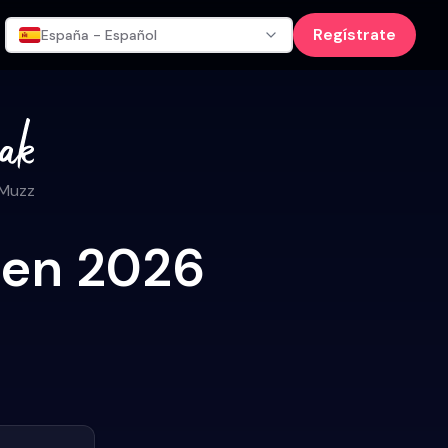
Regístrate
España - Español
 Muzz
o en 2026