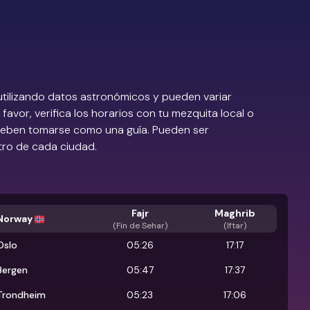
utilizando datos astronómicos y pueden variar
favor, verifica los horarios con tu mezquita local o
 deben tomarse como una guía. Pueden ser
tro de cada ciudad.
Fajr
Maghrib
Norway
(
Fin de Sehar
)
(Iftar)
Oslo
05:26
17:17
Bergen
05:47
17:37
Trondheim
05:23
17:06