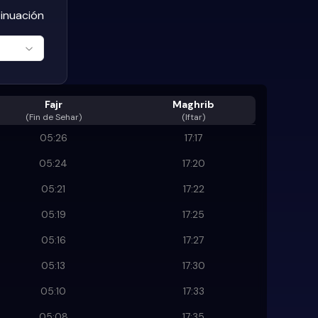
tinuación
Fajr
Maghrib
(
Fin de Sehar
)
(Iftar)
05:26
17:17
05:24
17:20
05:21
17:22
05:19
17:25
05:16
17:27
05:13
17:30
05:10
17:33
05:08
17:35