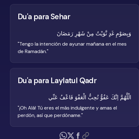
Du'a para Sehar
وَبِصَوْمِ غَدٍ نَّوَيْتُ مِنْ شَهْرِ رَمَضَانَ
"
Tengo la intención de ayunar mañana en el mes
de Ramadán.
"
Du'a para Laylatul Qadr
الْلَّهُمَّ اِنَّكَ عَفُوٌّ تُحِبُّ الْعَفْوَ فَاعْفُ عَنِّي
"
¡Oh Alá! Tú eres el más indulgente y amas el
perdón, así que perdóname.
"