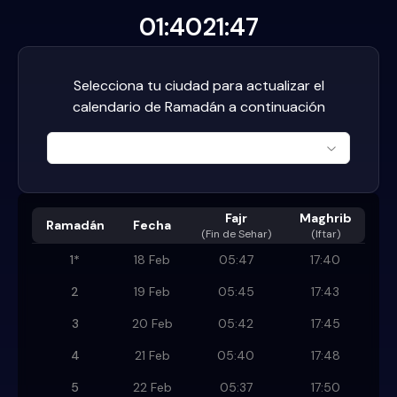
01:40
21:47
Selecciona tu ciudad para actualizar el
calendario de Ramadán a continuación
Fajr
Maghrib
Ramadán
Fecha
(
Fin de Sehar
)
(Iftar)
1
*
18 Feb
05:47
17:40
2
19 Feb
05:45
17:43
3
20 Feb
05:42
17:45
4
21 Feb
05:40
17:48
5
22 Feb
05:37
17:50