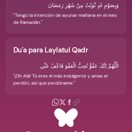
وَبِصَوْمِ غَدٍ نَّوَيْتُ مِنْ شَهْرِ رَمَضَانَ
"
Tengo la intención de ayunar mañana en el mes
de Ramadán.
"
Du'a para Laylatul Qadr
الْلَّهُمَّ اِنَّكَ عَفُوٌّ تُحِبُّ الْعَفْوَ فَاعْفُ عَنِّي
"
¡Oh Alá! Tú eres el más indulgente y amas el
perdón, así que perdóname.
"