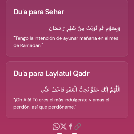
Du'a para Sehar
وَبِصَوْمِ غَدٍ نَّوَيْتُ مِنْ شَهْرِ رَمَضَانَ
"
Tengo la intención de ayunar mañana en el mes
de Ramadán.
"
Du'a para Laylatul Qadr
الْلَّهُمَّ اِنَّكَ عَفُوٌّ تُحِبُّ الْعَفْوَ فَاعْفُ عَنِّي
"
¡Oh Alá! Tú eres el más indulgente y amas el
perdón, así que perdóname.
"