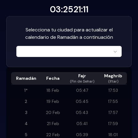
03:25
21:11
Selecciona tu ciudad para actualizar el
calendario de Ramadán a continuación
Fajr
Maghrib
Ramadán
Fecha
(
Fin de Sehar
)
(Iftar)
1
*
18 Feb
05:47
17:53
2
19 Feb
05:45
17:55
3
20 Feb
05:43
17:57
4
21 Feb
05:41
17:59
5
22 Feb
05:39
18:01