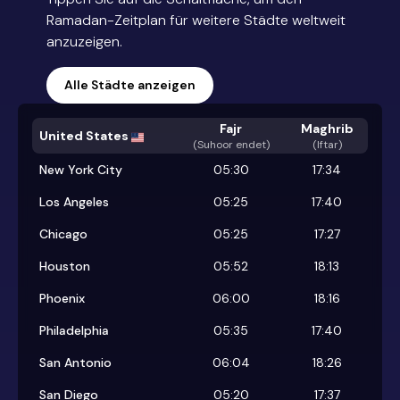
Ramadan-Zeitplan für weitere Städte weltweit
anzuzeigen.
Alle Städte anzeigen
Fajr
Maghrib
United States
(
Suhoor endet
)
(Iftar)
New York City
05:30
17:34
Los Angeles
05:25
17:40
Chicago
05:25
17:27
Houston
05:52
18:13
Phoenix
06:00
18:16
Philadelphia
05:35
17:40
San Antonio
06:04
18:26
San Diego
05:20
17:37