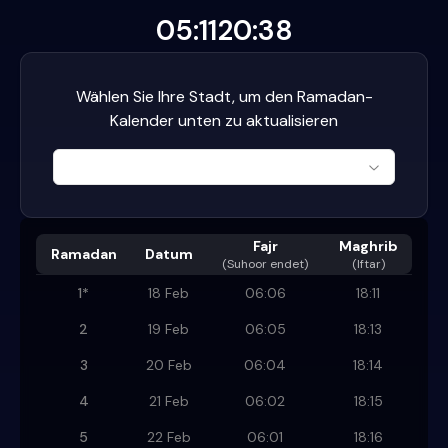
05:11
20:38
Wählen Sie Ihre Stadt, um den Ramadan-
Kalender unten zu aktualisieren
Fajr
Maghrib
Ramadan
Datum
(
Suhoor endet
)
(Iftar)
1
*
18 Feb
06:06
18:11
2
19 Feb
06:05
18:13
3
20 Feb
06:04
18:14
4
21 Feb
06:02
18:15
5
22 Feb
06:01
18:16