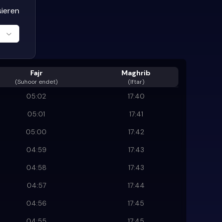
sieren
Fajr
Maghrib
(
Suhoor endet
)
(Iftar)
05:02
17:40
05:01
17:41
05:00
17:42
04:59
17:43
04:58
17:43
04:57
17:44
04:56
17:45
04:55
17:45