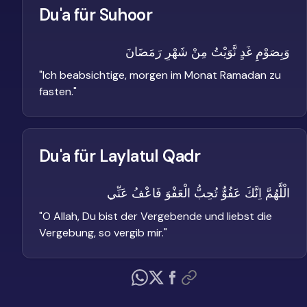
Du'a für Suhoor
وَبِصَوْمِ غَدٍ نَّوَيْتُ مِنْ شَهْرِ رَمَضَانَ
"
Ich beabsichtige, morgen im Monat Ramadan zu
fasten.
"
Du'a für Laylatul Qadr
الْلَّهُمَّ اِنَّكَ عَفُوٌّ تُحِبُّ الْعَفْوَ فَاعْفُ عَنِّي
"
O Allah, Du bist der Vergebende und liebst die
Vergebung, so vergib mir.
"