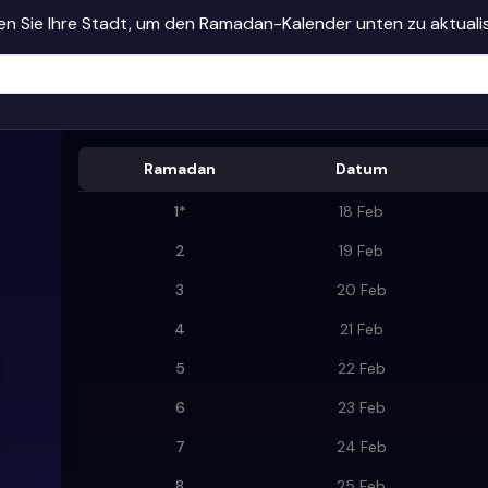
n Sie Ihre Stadt, um den Ramadan-Kalender unten zu aktuali
Ramadan
Datum
1
*
18 Feb
2
19 Feb
3
20 Feb
4
21 Feb
5
22 Feb
6
23 Feb
7
24 Feb
8
25 Feb