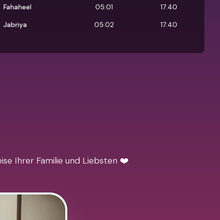
Fahaheel
05:01
17:40
Jabriya
05:02
17:40
se Ihrer Familie und Liebsten ❤️