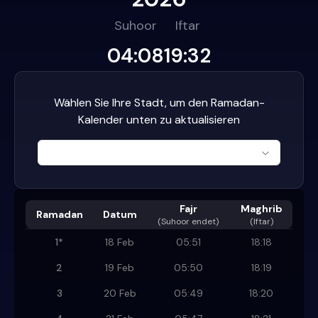
Suhoor
Iftar
04:08
19:32
Wählen Sie Ihre Stadt, um den Ramadan-
Kalender unten zu aktualisieren
Fajr
Maghrib
Ramadan
Datum
(
Suhoor endet
)
(Iftar)
1
*
18 Feb
05:51
18:18
2
19 Feb
05:50
18:19
3
20 Feb
05:49
18:20