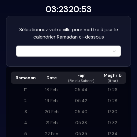
03:23
20:53
Sélectionnez votre ville pour mettre à jour le
calendrier Ramadan ci-dessous
Fajr
Maghrib
Ramadan
Date
(
Fin du Suhoor
)
(Iftar)
1
*
18 Feb
05:44
17:26
2
19 Feb
05:42
17:28
3
20 Feb
05:40
17:30
4
21 Feb
05:38
17:32
5
22 Feb
05:35
17:34