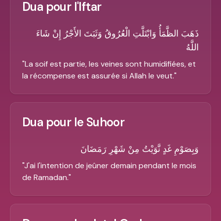
Dua pour l'Iftar
ذَهَبَ الظَّمَأُ وَابْتَلَّتِ الْعُرُوقُ وَثَبَتَ الأَجْرُ إِنْ شَاءَ
اللَّهُ
"
La soif est partie, les veines sont humidifiées, et
la récompense est assurée si Allah le veut.
"
Dua pour le Suhoor
وَبِصَوْمِ غَدٍ نَّوَيْتُ مِنْ شَهْرِ رَمَضَانَ
"
J'ai l'intention de jeûner demain pendant le mois
de Ramadan.
"