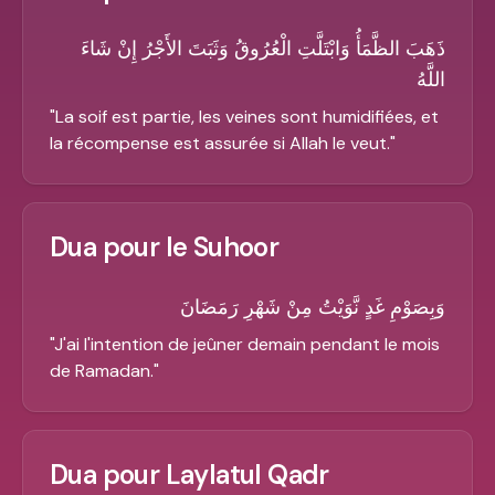
ذَهَبَ الظَّمَأُ وَابْتَلَّتِ الْعُرُوقُ وَثَبَتَ الأَجْرُ إِنْ شَاءَ
اللَّهُ
"
La soif est partie, les veines sont humidifiées, et
la récompense est assurée si Allah le veut.
"
Dua pour le Suhoor
وَبِصَوْمِ غَدٍ نَّوَيْتُ مِنْ شَهْرِ رَمَضَانَ
"
J'ai l'intention de jeûner demain pendant le mois
de Ramadan.
"
Dua pour Laylatul Qadr