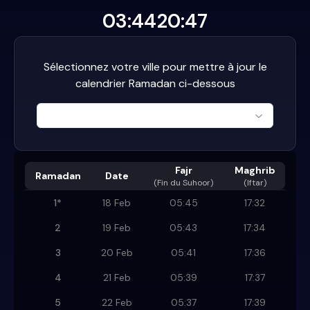
03:44
20:47
Sélectionnez votre ville pour mettre à jour le
calendrier Ramadan ci-dessous
Fajr
Maghrib
Ramadan
Date
(
Fin du Suhoor
)
(Iftar)
1
*
18 Feb
05:45
17:32
2
19 Feb
05:43
17:34
3
20 Feb
05:41
17:36
4
21 Feb
05:39
17:37
5
22 Feb
05:37
17:39