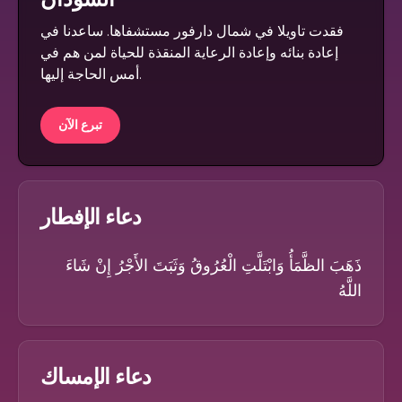
فقدت تاويلا في شمال دارفور مستشفاها. ساعدنا في
إعادة بنائه وإعادة الرعاية المنقذة للحياة لمن هم في
أمس الحاجة إليها.
تبرع الآن
دعاء الإفطار
ذَهَبَ الظَّمَأُ وَابْتَلَّتِ الْعُرُوقُ وَثَبَتَ الأَجْرُ إِنْ شَاءَ
اللَّهُ
دعاء الإمساك