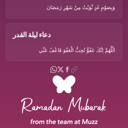
وَبِصَوْمِ غَدٍ نَّوَيْتُ مِنْ شَهْرِ رَمَضَانَ
دعاء ليلة القدر
الْلَّهُمَّ اِنَّكَ عَفُوٌّ تُحِبُّ الْعَفْوَ فَاعْفُ عَنِّي